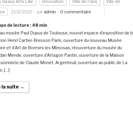
s Beaux Arts Lille
rénovation
Ville de Paris
Ville de
use
21/12/2022
par
admin
0 commentaire
s de lecture :
48
min
u musée Paul Dupuy de Toulouse, nouvel espace d’exposition de l
ion Henri Cartier-Bresson Paris, ouverture du nouveau Musée
oire et d’Art de Bormes les Mimosas, réouverture du musée du
an Mende, ouverture d’Artagon Pantin, ouverture de la Maison
sionniste de Claude Monet, Argenteuil, ouverture au public de La
, […]
e la suite →