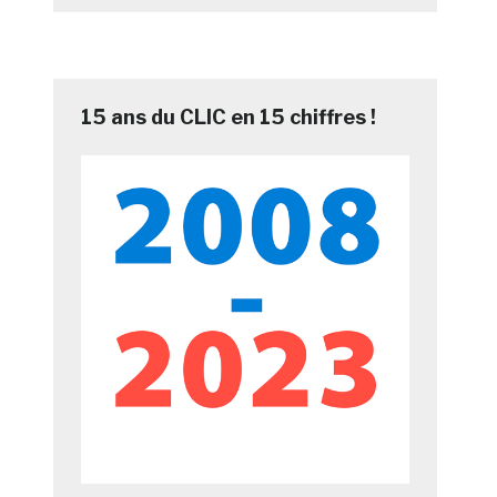
15 ans du CLIC en 15 chiffres !