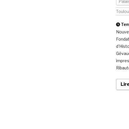
Palai
Toulo
Temp
Nouvea
Fondat
d’Hist
Gévaud
impres
Ribaute
Lir