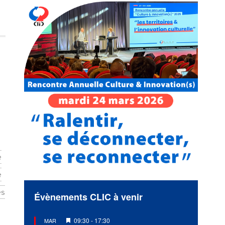
e
e
es
Évènements CLIC à venir
Mis
09:30
-
17:30
MAR