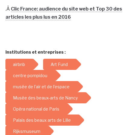
.Â
Clic France: audience du site web et Top 30 des
articles les plus lus en 2016
Institutions et entreprises :
airbnb
Art Fund
centre pompidou
musée de l'air et de l'espace
Musée des beaux-arts de Nancy
Opéra national de Paris
Palais des beaux arts de Lille
Rijksmuseum