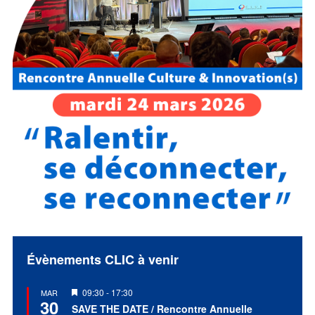
Évènements CLIC à venir
Mis
09:30
-
17:30
MAR
30
en
SAVE THE DATE / Rencontre Annuelle
avant