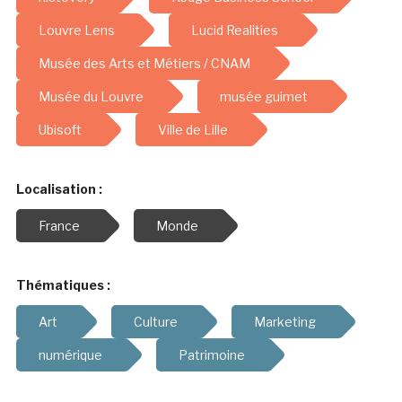
Louvre Lens
Lucid Realities
Musée des Arts et Métiers / CNAM
Musée du Louvre
musée guimet
Ubisoft
Ville de Lille
Localisation :
France
Monde
Thématiques :
Art
Culture
Marketing
numérique
Patrimoine