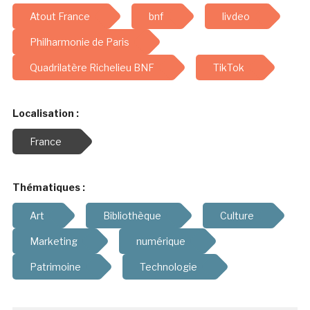
Atout France
bnf
livdeo
Philharmonie de Paris
Quadrilatère Richelieu BNF
TikTok
Localisation :
France
Thématiques :
Art
Bibliothèque
Culture
Marketing
numérique
Patrimoine
Technologie