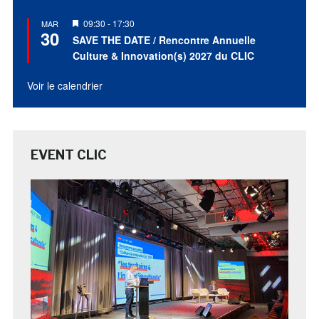
Mis
09:30
-
17:30
MAR
30
en
SAVE THE DATE / Rencontre Annuelle
avant
Culture & Innovation(s) 2027 du CLIC
Voir le calendrier
EVENT CLIC