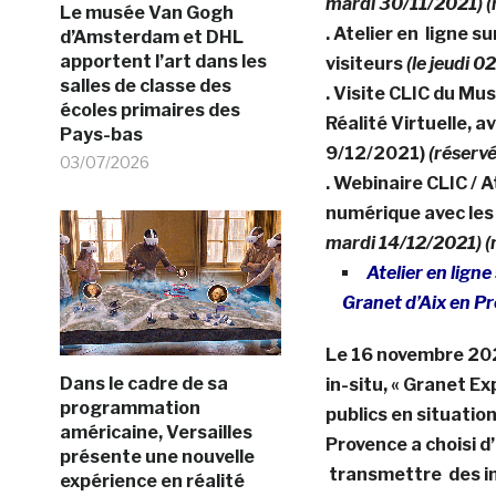
mardi 30/11/2021) 
Le musée Van Gogh
. Atelier en ligne 
d’Amsterdam et DHL
apportent l’art dans les
visiteurs
(le jeudi 
salles de classe des
. Visite CLIC du Mu
écoles primaires des
Réalité Virtuelle, a
Pays-bas
9/12/2021)
(réserv
03/07/2026
. Webinaire CLIC / 
numérique avec les 
mardi 14/12/2021) (
Atelier en lign
Granet d’Aix en P
Le 16 novembre 2021
Dans le cadre de sa
in-situ, « Granet Ex
programmation
publics en situation
américaine, Versailles
Provence a choisi d’u
présente une nouvelle
transmettre des inf
expérience en réalité