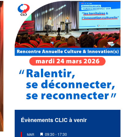
Évènements CLIC à venir
Mis
09:30
-
17:30
MAR