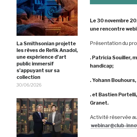
Le 30 novembre 202
une rencontre webi
Présentation du pro
La Smithsonian projette
les rêves de Refik Anadol,
une expérience d’art
. Patricia Souiller,
public immersif
handicap;
s’appuyant sur sa
collection
. Yohann Bouhours,
30/06/2026
. et Bastien Portel
Granet.
Activité réservée au
webinar@club-innov