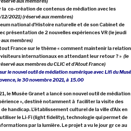
(réservé aux membres)
sur la co-création de contenus de médiation avec les
02/12/2021) (réservé aux membres)
seum national d’Histoire naturelle et de son Cabinet de
vec présentation de 2 nouvelles expériences VR (le jeudi
é aux membres)
Atout France sur le thème « comment maintenir la relation
visiteurs internationaux en attendant leur retour ? »
(le
réservé aux membres du CLIC et d’Atout France)
e sur le nouvel outil de médiation numérique avec Lifi du Mus
rovence, le 30 novembre 2021, à 15.00
, le Musée Granet a lancé son nouvel outil de médiation
périence », destiné notamment à faciliter la visite des
 de handicap. L’établissement culturel de la ville d’Aix en
tiliser le Li-Fi (light fidelity), technologie qui permet de
ormations par la lumière. Le projet a vu le jour gr ce au