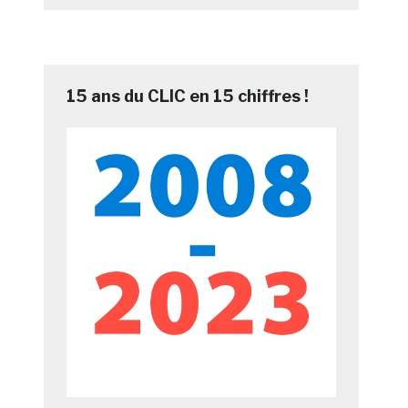
à
15 ans du CLIC en 15 chiffres !