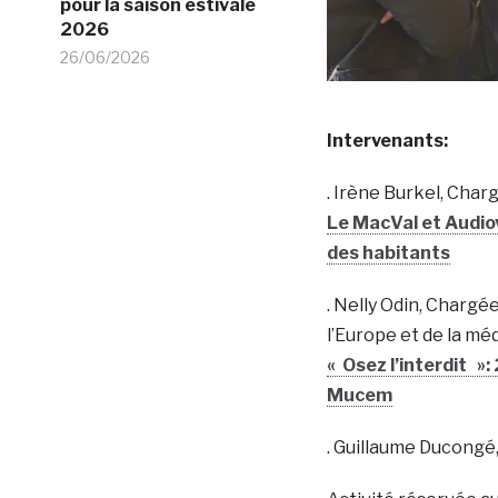
pour la saison estivale
2026
26/06/2026
Intervenants:
. Irène Burkel, Char
Le MacVal et Audiov
des habitants
. Nelly Odin, Chargé
l’Europe et de la mé
« Osez l’interdit »
Mucem
. Guillaume Ducongé,