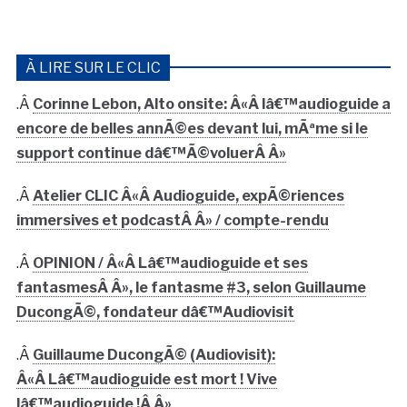
À LIRE SUR LE CLIC
.Â
Corinne Lebon, Alto onsite: Â«Â lâ€™audioguide a
encore de belles annÃ©es devant lui, mÃªme si le
support continue dâ€™Ã©voluerÂ Â»
.Â
Atelier CLIC Â«Â Audioguide, expÃ©riences
immersives et podcastÂ Â» / compte-rendu
.Â
OPINION / Â«Â Lâ€™audioguide et ses
fantasmesÂ Â», le fantasme #3, selon Guillaume
DucongÃ©, fondateur dâ€™Audiovisit
.Â
Guillaume DucongÃ© (Audiovisit):
Â«Â Lâ€™audioguide est mort ! Vive
lâ€™audioguide !Â Â»