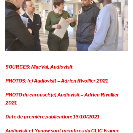
SOURCES: MacVal, Audiovisit
PHOTOS: (c) Audiovisit – Adrien Rivollier 2021
PHOTO du carousel: (c) Audiovisit – Adrien Rivollier
2021
Date de première publication: 13/10/2021
Audiovisit et Yunow sont membres du CLIC France