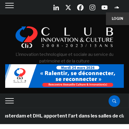
LOGIN
L'innovation technologique et sociale au service du
patrimoine et de la culture
et DHL apportent l’art dans les salles de classe des éc