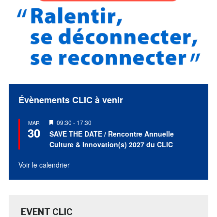
Évènements CLIC à venir
Mis
09:30
-
17:30
MAR
30
en
SAVE THE DATE / Rencontre Annuelle
avant
Culture & Innovation(s) 2027 du CLIC
Voir le calendrier
EVENT CLIC