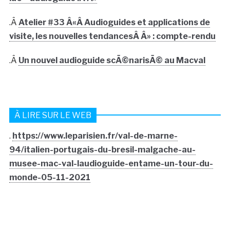
.Â
Atelier #33 Â«Â Audioguides et applications de
visite, les nouvelles tendancesÂ Â» : compte-rendu
.Â
Un nouvel audioguide scÃ©narisÃ© au Macval
À LIRE SUR LE WEB
.
https://www.leparisien.fr/val-de-marne-
94/italien-portugais-du-bresil-malgache-au-
musee-mac-val-laudioguide-entame-un-tour-du-
monde-05-11-2021