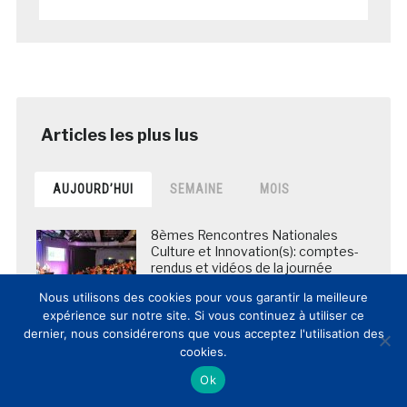
AUJOURD’HUI
SEMAINE
MOIS
8èmes Rencontres Nationales
Culture et Innovation(s): comptes-
rendus et vidéos de la journée
posté le 12 mars 2017
Nous utilisons des cookies pour vous garantir la meilleure
expérience sur notre site. Si vous continuez à utiliser ce
dernier, nous considérerons que vous acceptez l'utilisation des
cookies.
Fragilisée par la crise du covid-19, la
Galerie des Offices a vendu la
Ok
version NFT d’une peinture de
Michel-Ange