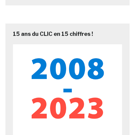
15 ans du CLIC en 15 chiffres !