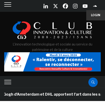
LOGIN
L'innovation technologique et sociale au service du
patrimoine et de la culture
h d’Amsterdam et DHL apportent l’art dans les salles de