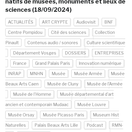
natifs de musées, monuments et lieux de
sciences (18/09/2024)
ACTUALITÉS
ART CRYPTE
Audiovisit
BNF
Centre Pompidou
Cité des sciences
Collection
Pinault
Contenus audio / sonores
Culture scientifique
Département Vosges
DOSSIERS
ENTREPRISES
France
Grand Palais Paris
Innovation numérique
INRAP
MNHN
Musée
Musée Armée
Musée
Beaux Arts Caen
Musée de Cluny
Musée de l'Armée
Musée de l'Homme
Musée départemental d'art
ancien et contemporain Mudaac
Musée Louvre
Musée Orsay
Musée Picasso Paris
Museum Hist
Naturelles
Palais Beaux Arts Lille
Podcast
RMN-