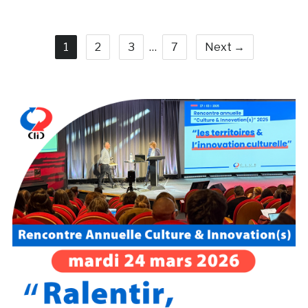
1
2
3
…
7
Next →