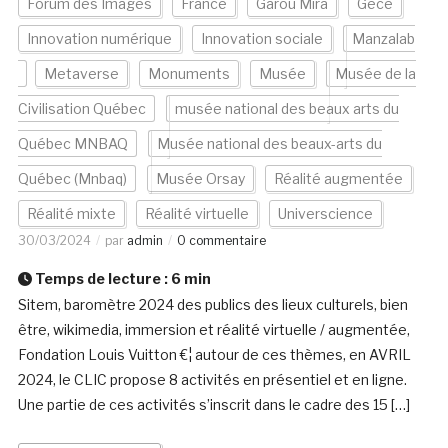
Forum des Images
France
Garou Mira
Gèce
Innovation numérique
Innovation sociale
Manzalab
Metaverse
Monuments
Musée
Musée de la
Civilisation Québec
musée national des beaux arts du
Québec MNBAQ
Musée national des beaux-arts du
Québec (Mnbaq)
Musée Orsay
Réalité augmentée
Réalité mixte
Réalité virtuelle
Universcience
30/03/2024
par
admin
0 commentaire
Temps de lecture :
6
min
Sitem, baromètre 2024 des publics des lieux culturels, bien
être, wikimedia, immersion et réalité virtuelle / augmentée,
Fondation Louis Vuitton €¦ autour de ces thèmes, en AVRIL
2024, le CLIC propose 8 activités en présentiel et en ligne.
Une partie de ces activités s’inscrit dans le cadre des 15 […]