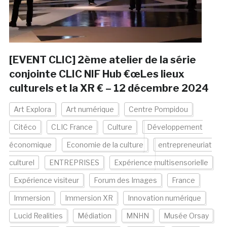
[EVENT CLIC] 2ème atelier de la série
conjointe CLIC NIF Hub €œLes lieux
culturels et la XR € – 12 décembre 2024
Art Explora
Art numérique
Centre Pompidou
Citéco
CLIC France
Culture
Développement
économique
Economie de la culture
entrepreneuriat
culturel
ENTREPRISES
Expérience multisensorielle
Expérience visiteur
Forum des Images
France
Immersion
Immersion XR
Innovation numérique
Lucid Realities
Médiation
MNHN
Musée Orsay