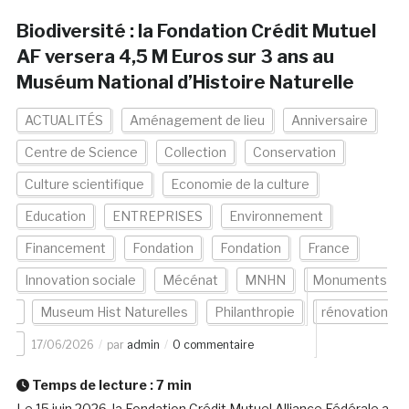
Biodiversité : la Fondation Crédit Mutuel
AF versera 4,5 M Euros sur 3 ans au
Muséum National d’Histoire Naturelle
ACTUALITÉS
Aménagement de lieu
Anniversaire
Centre de Science
Collection
Conservation
Culture scientifique
Economie de la culture
Education
ENTREPRISES
Environnement
Financement
Fondation
Fondation
France
Innovation sociale
Mécénat
MNHN
Monuments
Museum Hist Naturelles
Philanthropie
rénovation
17/06/2026
par
admin
0 commentaire
Temps de lecture :
7
min
Le 15 juin 2026, la Fondation Crédit Mutuel Alliance Fédérale a