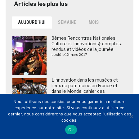
AUJOURD’HUI
SEMAINE
MOIS
8èmes Rencontres Nationales
Culture et Innovation(s): comptes-
rendus et vidéos de la journée
posté le 12 mars 2017
L’innovation dans les musées et
lieux de patrimoine en France et
dans le Monde: cahier des
tendances 2014
Nous utilisons des cookies pour vous garantir la meilleure
posté le 13 février 2015
expérience sur notre site. Si vous continuez à utiliser ce
dernier, nous considérerons que vous acceptez l'utilisation des
cookies.
La BNF envoie en Chine les copies
numériques de plus de 5 000
Ok
manuscrits des grottes de
Dunhuang