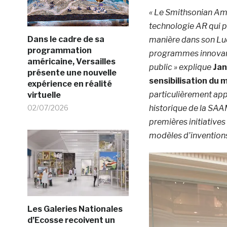
« Le Smithsonian Ame
technologie AR qui pe
Dans le cadre de sa
manière dans son Luc
programmation
programmes innovant
américaine, Versailles
public » explique
Jan
présente une nouvelle
sensibilisation du
expérience en réalité
particulièrement appr
virtuelle
02/07/2026
historique de la SAAM
premières initiatives
modèles d’inventions 
Les Galeries Nationales
d’Ecosse recoivent un