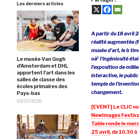
Les derniers articles
A partir du 18 avril 
réalité augmentée (
musée d’art, le b tim
oà¹ l’ingéniosité ét
Le musée Van Gogh
d’Amsterdam et DHL
l’exposition de mill
apportent l’art dans les
interactive, le publi
salles de classe des
temple de l’invention
écoles primaires des
changement.
Pays-bas
03/07/2026
[EVENT] Le CLIC vo
NewImages Festiva
Table ronde le merc
25 avril
, de 10.30 à