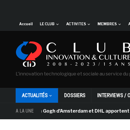
Accueil
LE CLUB
ACTIVITES
MEMBRES
L'innovation technologique et sociale au service du 
ACTUALITÉS
DOSSIERS
INTERVIEWS / 
usée Van Gogh d’Amsterdam et DHL apportent l’art dans l
A LA UNE