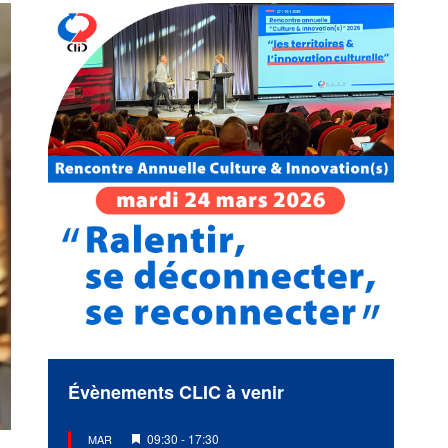
Évènements CLIC à venir
Mis
09:30
-
17:30
MAR