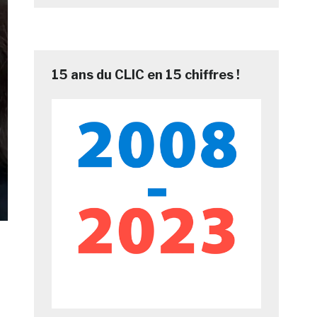
15 ans du CLIC en 15 chiffres !