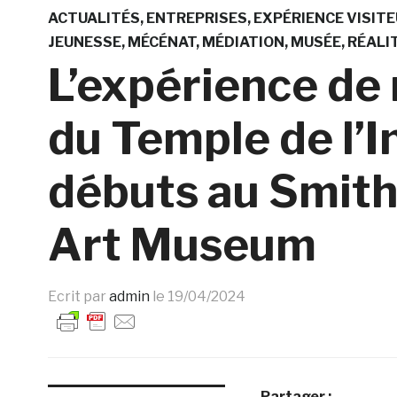
ACTUALITÉS
ENTREPRISES
EXPÉRIENCE VISIT
JEUNESSE
MÉCÉNAT
MÉDIATION
MUSÉE
RÉALI
L’expérience de
du Temple de l’I
débuts au Smit
Art Museum
Ecrit par
admin
le
19/04/2024
Partager :