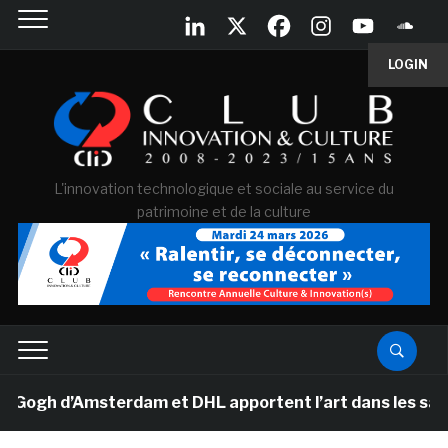
LOGIN
L'innovation technologique et sociale au service du
patrimoine et de la culture
h d’Amsterdam et DHL apportent l’art dans les salles d