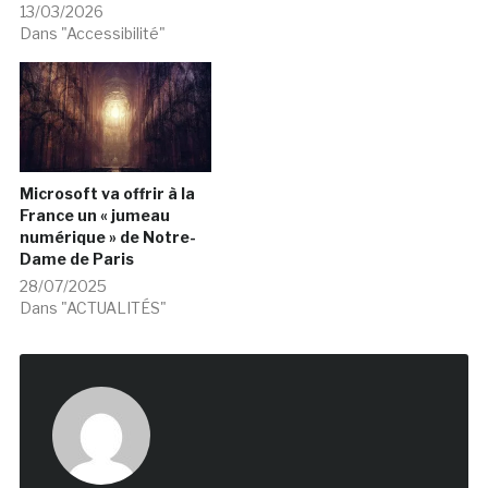
feuille de route, le musée
13/03/2026
s’engage dans une
Dans "Accessibilité"
politique de
modernisation tournée
vers ses publics, ouverte
sur le monde
contemporain et
attentives aux enjeux
sociaux et
Microsoft va offrir à la
environnementaux. Au
France un « jumeau
cœur du projet,…
numérique » de Notre-
Dame de Paris
28/07/2025
Dans "ACTUALITÉS"