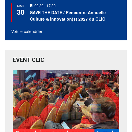
Mis
09:30
-
17:30
MAR
30
en
SAVE THE DATE / Rencontre Annuelle
avant
Culture & Innovation(s) 2027 du CLIC
Voir le calendrier
EVENT CLIC