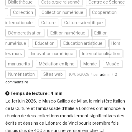
Bibliothèque
Catalogue raisonné
Centre de Science
Collection
Collection numérique
Coopération
internationale
Culture
Culture scientifique
Démocratisation
Edition numérique
Edition
numérique
Education
Education artistique
Hors
les murs
Innovation numérique
Internationalisation
manuscrits
Médiation en ligne
Monde
Musée
Numérisation
Sites web
10/06/2026
par
admin
0
commentaire
Temps de lecture :
4
min
Le 1er juin 2026, le Museo Galileo de Milan, le ministère italien
de la Culture et l’ambassade d’Italie à Londres ont annoncé la
réunion de deux collections mondialement significatives des
écrits et dessins de Léonard de Vinci pour la première fois
depuis plus de 400 ans sur une version enrichie […]