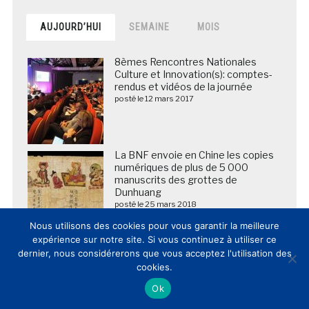
AUJOURD’HUI
SEMAINE
MOIS
8èmes Rencontres Nationales
Culture et Innovation(s): comptes-
rendus et vidéos de la journée
posté le 12 mars 2017
La BNF envoie en Chine les copies
numériques de plus de 5 000
manuscrits des grottes de
Dunhuang
posté le 25 mars 2018
Nous utilisons des cookies pour vous garantir la meilleure
expérience sur notre site. Si vous continuez à utiliser ce
Quand Sotheby’s soutient les
dernier, nous considérerons que vous acceptez l'utilisation des
initiatives (de recherches) des
cookies.
musées du Louvre et d’Orsay
posté le 26 mai 2022
Ok