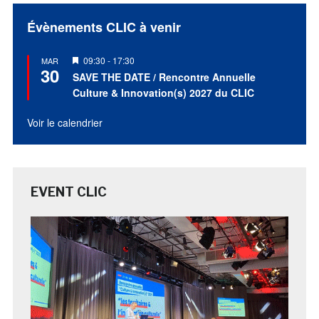
Évènements CLIC à venir
Mis
09:30
-
17:30
MAR
30
en
SAVE THE DATE / Rencontre Annuelle
avant
Culture & Innovation(s) 2027 du CLIC
Voir le calendrier
EVENT CLIC