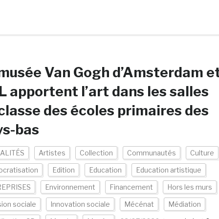
 musée Van Gogh d’Amsterdam e
 apportent l’art dans les salles
classe des écoles primaires des
ys-bas
ALITÉS
Artistes
Collection
Communautés
Culture
cratisation
Edition
Education
Education artistique
EPRISES
Environnement
Financement
Hors les murs
sion sociale
Innovation sociale
Mécénat
Médiation