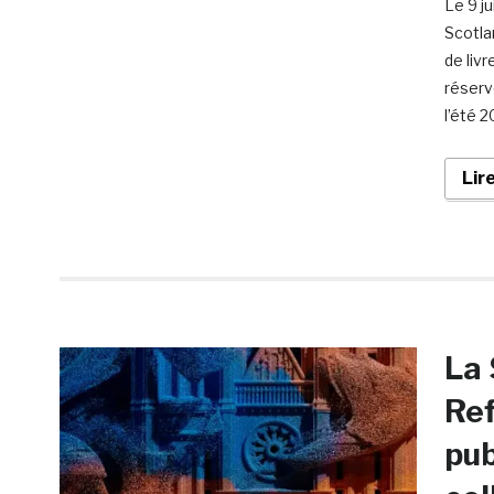
Le 9 j
Scotla
de livr
réserv
l’été 
Lir
La 
Ref
pub