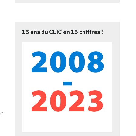
15 ans du CLIC en 15 chiffres !
le