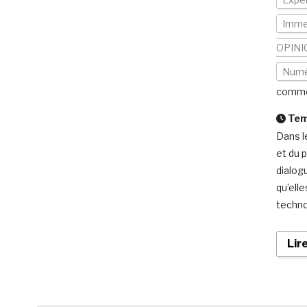
Immer
OPINI
Numé
comme
Temp
Dans l
et du 
dialog
qu’ell
techno
Lir