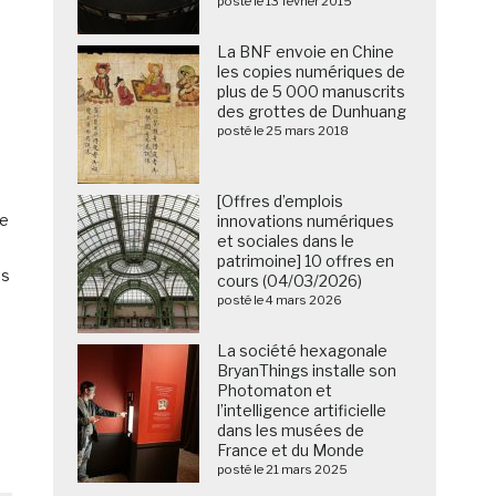
posté le 13 février 2015
La BNF envoie en Chine
les copies numériques de
plus de 5 000 manuscrits
des grottes de Dunhuang
posté le 25 mars 2018
[Offres d’emplois
re
innovations numériques
et sociales dans le
patrimoine] 10 offres en
ts
cours (04/03/2026)
posté le 4 mars 2026
La société hexagonale
BryanThings installe son
Photomaton et
l’intelligence artificielle
dans les musées de
France et du Monde
posté le 21 mars 2025