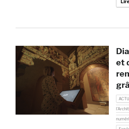
Lir
Dia
et 
ren
grâ
ACTU
l'Archi
numér
Expér