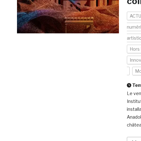
col
ACTU
numér
artisti
Hors 
Inno
Mo
Temp
Le vend
Instit
instal
Anadol
châtea