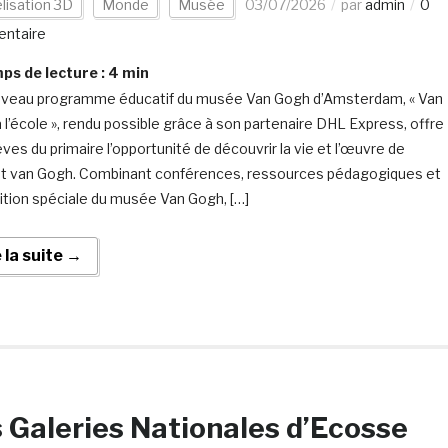
lisation 3D
Monde
Musée
03/07/2026
par
admin
0
ntaire
s de lecture :
4
min
veau programme éducatif du musée Van Gogh d’Amsterdam, « Van
 l’école », rendu possible grâce à son partenaire DHL Express, offre
ves du primaire l’opportunité de découvrir la vie et l’œuvre de
t van Gogh. Combinant conférences, ressources pédagogiques et
ition spéciale du musée Van Gogh, […]
e la suite →
 Galeries Nationales d’Ecosse