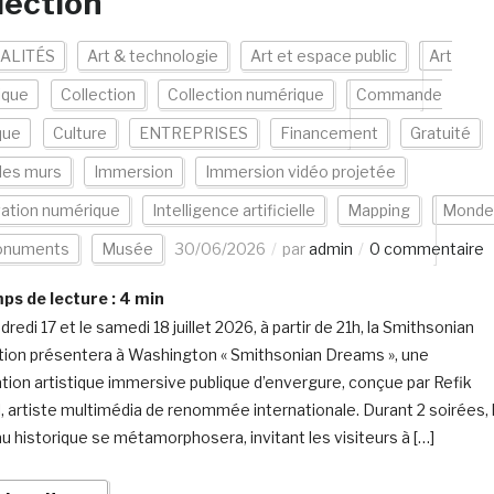
lection
ALITÉS
Art & technologie
Art et espace public
Art
ique
Collection
Collection numérique
Commande
que
Culture
ENTREPRISES
Financement
Gratuité
les murs
Immersion
Immersion vidéo projetée
vation numérique
Intelligence artificielle
Mapping
Monde
numents
Musée
30/06/2026
par
admin
0 commentaire
s de lecture :
4
min
redi 17 et le samedi 18 juillet 2026, à partir de 21h, la Smithsonian
ution présentera à Washington « Smithsonian Dreams », une
lation artistique immersive publique d’envergure, conçue par Refik
, artiste multimédia de renommée internationale. Durant 2 soirées, 
u historique se métamorphosera, invitant les visiteurs à […]