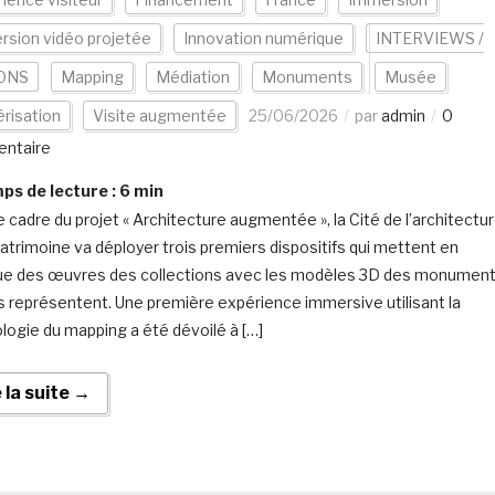
sion vidéo projetée
Innovation numérique
INTERVIEWS /
ONS
Mapping
Médiation
Monuments
Musée
risation
Visite augmentée
25/06/2026
par
admin
0
ntaire
s de lecture :
6
min
e cadre du projet « Architecture augmentée », la Cité de l’architectu
patrimoine va déployer trois premiers dispositifs qui mettent en
ue des œuvres des collections avec les modèles 3D des monumen
es représentent. Une première expérience immersive utilisant la
logie du mapping a été dévoilé à […]
e la suite →