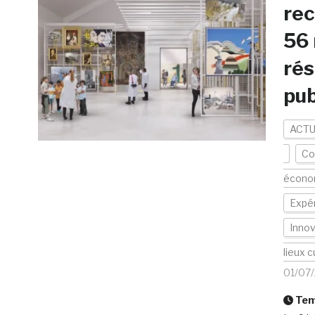
rec
56 
rés
pub
ACTU
Co
écono
Expér
Innov
lieux c
01/07
Temp