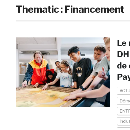
Thematic :
Financement
Le
DHL
de 
Pa
ACTU
Démo
ENTR
Inclu