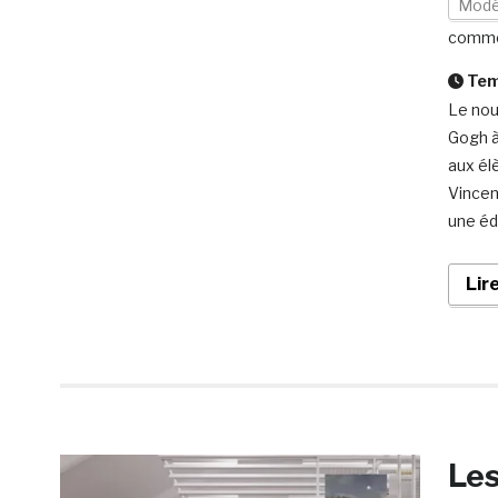
Modé
comme
Temp
Le nou
Gogh à
aux élè
Vincen
une éd
Lir
Les