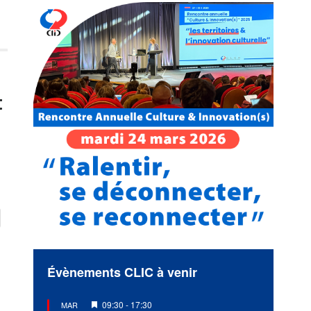
t
Évènements CLIC à venir
Mis
09:30
-
17:30
MAR