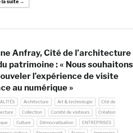
e la suite →
ne Anfray, Cité de l’architecture
du patrimoine : « Nous souhaitons
ouveler l’expérience de visite
ce au numérique »
ALITÉS
Architecture
Art & technologie
Cité de
tecture
Collection
Comité de visiteurs
Création
ique
Culture
Démocratisation
ENTREPRISES
ience visiteur
Financement
France
Immersion