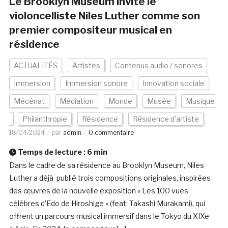
Le Brooklyn Museum invite le
violoncelliste Niles Luther comme son
premier compositeur musical en
résidence
ACTUALITÉS
Artistes
Contenus audio / sonores
Immersion
Immersion sonore
Innovation sociale
Mécénat
Médiation
Monde
Musée
Musique
Philanthropie
Résidence
Résidence d'artiste
18/04/2024
par
admin
0 commentaire
Temps de lecture :
6
min
Dans le cadre de sa résidence au Brooklyn Museum, Niles
Luther a déjà publié trois compositions originales, inspirées
des œuvres de la nouvelle exposition « Les 100 vues
célèbres d’Edo de Hiroshige » (feat. Takashi Murakami), qui
offrent un parcours musical immersif dans le Tokyo du XIXe