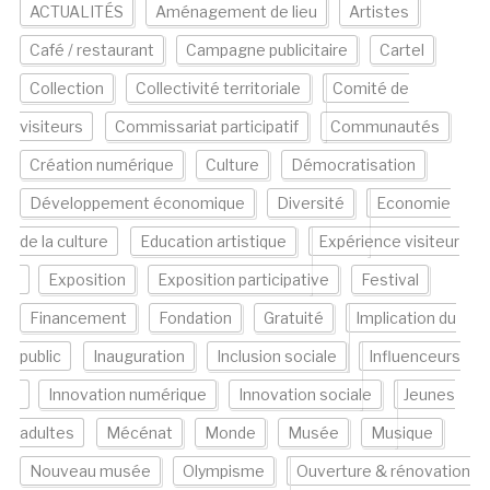
ACTUALITÉS
Aménagement de lieu
Artistes
Café / restaurant
Campagne publicitaire
Cartel
Collection
Collectivité territoriale
Comité de
visiteurs
Commissariat participatif
Communautés
Création numérique
Culture
Démocratisation
Développement économique
Diversité
Economie
de la culture
Education artistique
Expérience visiteur
Exposition
Exposition participative
Festival
Financement
Fondation
Gratuité
Implication du
public
Inauguration
Inclusion sociale
Influenceurs
Innovation numérique
Innovation sociale
Jeunes
adultes
Mécénat
Monde
Musée
Musique
Nouveau musée
Olympisme
Ouverture & rénovation