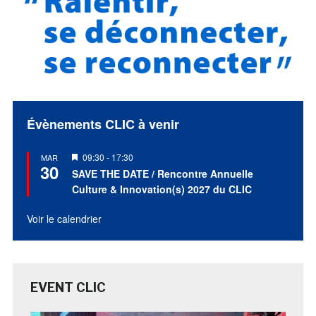
Évènements CLIC à venir
Mis
09:30
-
17:30
MAR
30
en
SAVE THE DATE / Rencontre Annuelle
avant
Culture & Innovation(s) 2027 du CLIC
Voir le calendrier
EVENT CLIC