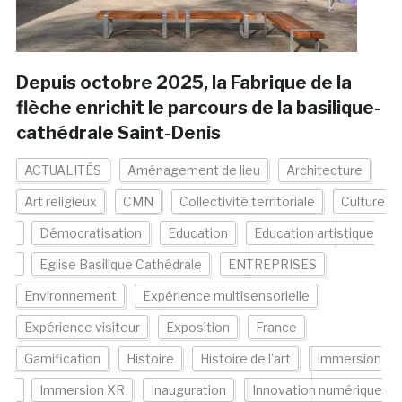
Depuis octobre 2025, la Fabrique de la
flèche enrichit le parcours de la basilique-
cathédrale Saint-Denis
ACTUALITÉS
Aménagement de lieu
Architecture
Art religieux
CMN
Collectivité territoriale
Culture
Démocratisation
Education
Education artistique
Eglise Basilique Cathédrale
ENTREPRISES
Environnement
Expérience multisensorielle
Expérience visiteur
Exposition
France
Gamification
Histoire
Histoire de l'art
Immersion
Immersion XR
Inauguration
Innovation numérique