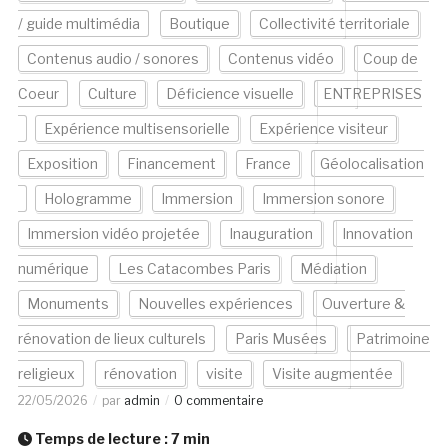
/ guide multimédia
Boutique
Collectivité territoriale
Contenus audio / sonores
Contenus vidéo
Coup de
Coeur
Culture
Déficience visuelle
ENTREPRISES
Expérience multisensorielle
Expérience visiteur
Exposition
Financement
France
Géolocalisation
Hologramme
Immersion
Immersion sonore
Immersion vidéo projetée
Inauguration
Innovation
numérique
Les Catacombes Paris
Médiation
Monuments
Nouvelles expériences
Ouverture &
rénovation de lieux culturels
Paris Musées
Patrimoine
religieux
rénovation
visite
Visite augmentée
22/05/2026
par
admin
0 commentaire
Temps de lecture :
7
min