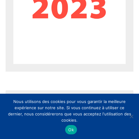
Nous utilisons des cookies pour vous garantir la meilleure
expérience sur notre site. Si vous continuez à utiliser ce
dernier, nous considérerons que vous acceptez l'utilisation des
cookies.
AUJOURD’HUI
SEMAINE
MOIS
Ok
8èmes Rencontres Nationales