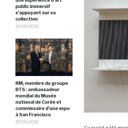
une expérience d’art
public immersif
s’appuyant sur sa
collection
30/06/2026
RM, membre du groupe
BTS : ambassadeur
mondial du Musée
national de Corée et
commissaire d’une expo
à San Francisco
29/06/2026
Ce projet a été men