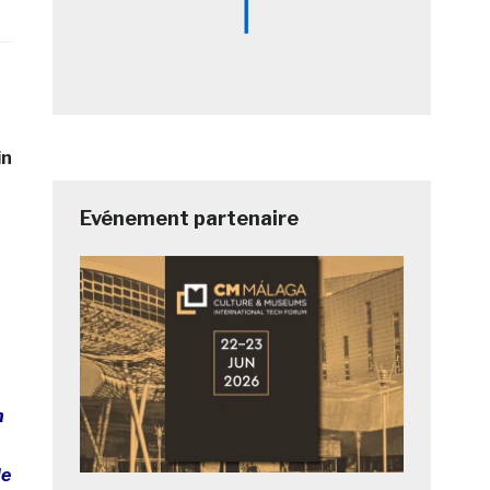
in
Evénement partenaire
n
de