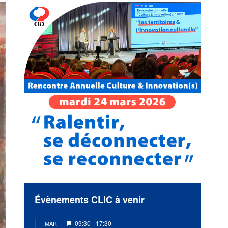
Évènements CLIC à venir
Mis
09:30
-
17:30
MAR