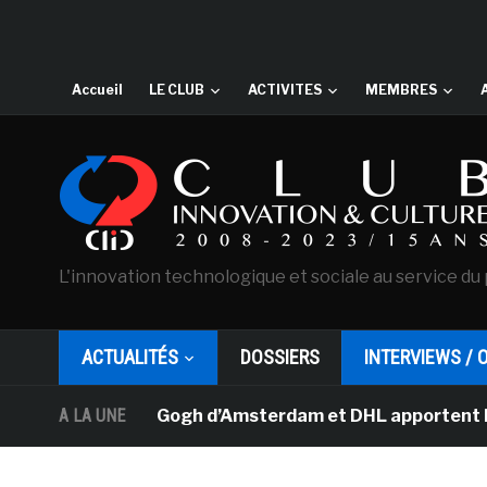
Accueil
LE CLUB
ACTIVITES
MEMBRES
L'innovation technologique et sociale au service du 
ACTUALITÉS
DOSSIERS
INTERVIEWS / 
sée Van Gogh d’Amsterdam et DHL apportent l’art dans l
A LA UNE