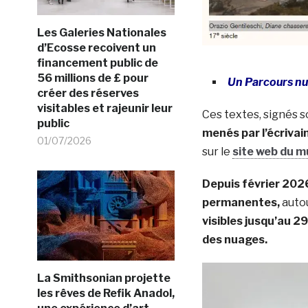
Les Galeries Nationales
d’Ecosse recoivent un
financement public de
56 millions de £ pour
Un Parcours nua
créer des réserves
visitables et rajeunir leur
Ces textes, signés s
public
menés par l’écriva
01/07/2026
sur le
site web du 
Depuis février 2026
permanentes,
autou
visibles jusqu’au 2
des nuages.
La Smithsonian projette
les rêves de Refik Anadol,