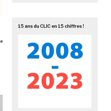
15 ans du CLIC en 15 chiffres !
re