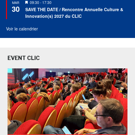
Mis
09:30
-
17:30
MAR
30
en
SAVE THE DATE / Rencontre Annuelle Culture &
avant
Innovation(s) 2027 du CLIC
Voir le calendrier
EVENT CLIC