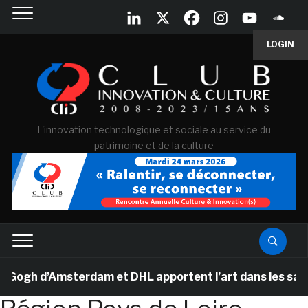
LOGIN
L'innovation technologique et sociale au service du
patrimoine et de la culture
gh d’Amsterdam et DHL apportent l’art dans les salles d