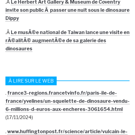
.Â
Le Herbert Art Gallery & Museum de Coventry
invite son public Ã passer une nuit sous le dinosaure
Dippy
.Â
Le musÃ©e national de Taiwan lance une visite en
rÃ©alitÃ© augmentÃ©e de sa galerie des
dinosaures
À LIRE SUR LE WEB
.
france3-regions.francetvinfo.fr/paris-ile-de-
france/yvelines/un-squelette-de-dinosaure-vendu-
6-millions-d-euros-aux-encheres-3061654.html
(17/11/2024)
.
www.huffingtonpost.fr/science/article/vulcain-le-