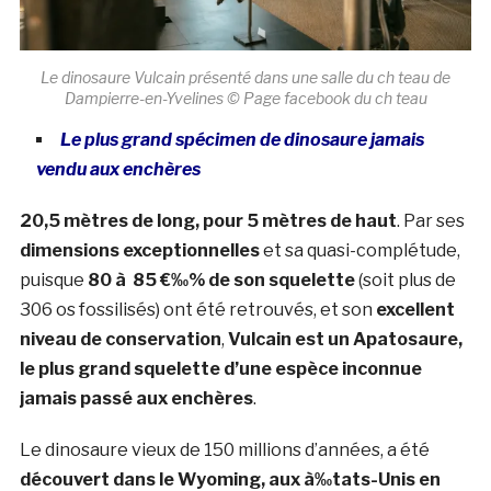
Le dinosaure Vulcain présenté dans une salle du ch teau de
Dampierre-en-Yvelines © Page facebook du ch teau
Le plus grand spécimen de dinosaure jamais
vendu aux enchères
20,5 mètres de long, pour 5 mètres de haut
. Par ses
dimensions exceptionnelles
et sa quasi-complétude,
puisque
80 à 85 €‰% de son squelette
(soit plus de
306 os fossilisés) ont été retrouvés, et son
excellent
niveau de conservation
,
Vulcain est un Apatosaure,
le plus grand squelette d’une espèce inconnue
jamais passé aux enchères
.
Le dinosaure vieux de 150 millions d’années, a été
découvert dans le Wyoming, aux à‰tats-Unis en