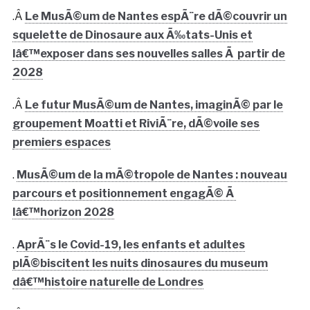
.Â
Le MusÃ©um de Nantes espÃ¨re dÃ©couvrir un
squelette de Dinosaure aux Ã‰tats-Unis et
lâ€™exposer dans ses nouvelles salles Ã partir de
2028
.Â
Le futur MusÃ©um de Nantes, imaginÃ© par le
groupement Moatti et RiviÃ¨re, dÃ©voile ses
premiers espaces
.
MusÃ©um de la mÃ©tropole de Nantes : nouveau
parcours et positionnement engagÃ© Ã
lâ€™horizon 2028
.
AprÃ¨s le Covid-19, les enfants et adultes
plÃ©biscitent les nuits dinosaures du museum
dâ€™histoire naturelle de Londres