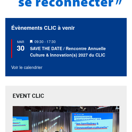
Évènements CLIC à venir
Mis
09:30
-
17:30
MAR
30
en
SAVE THE DATE / Rencontre Annuelle
avant
Culture & Innovation(s) 2027 du CLIC
Voir le calendrier
EVENT CLIC