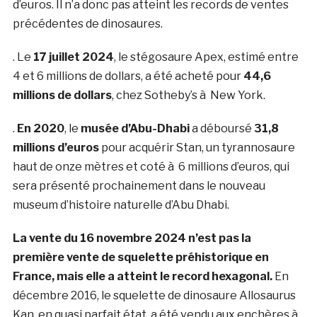
d’euros. Il n’a donc pas atteint les records de ventes
précédentes de dinosaures.
. Le
17 juillet 2024
, le stégosaure Apex, estimé entre
4 et 6 millions de dollars, a été acheté pour
44,6
millions de dollars
, chez Sotheby’s à New York.
.
En 2020
, le
musée d’Abu-Dhabi
a déboursé
31,8
millions d’euros
pour acquérir Stan, un tyrannosaure
haut de onze mètres et coté à 6 millions d’euros, qui
sera présenté prochainement dans le nouveau
museum d’histoire naturelle d’Abu Dhabi.
La vente du 16 novembre 2024 n’est pas la
première vente de squelette préhistorique en
France, mais elle a atteint le record hexagonal.
En
décembre 2016, le squelette de dinosaure Allosaurus
Kan, en quasi parfait état, a été vendu aux enchères à