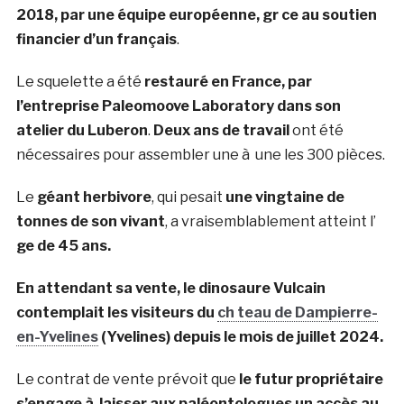
2018, par une équipe européenne, gr ce au soutien
financier d’un français
.
Le squelette a été
restauré en France, par
l’entreprise Paleomoove Laboratory dans son
atelier du Luberon
.
Deux ans de travail
ont été
nécessaires pour assembler une à une les 300 pièces.
Le
géant herbivore
, qui pesait
une vingtaine de
tonnes de son vivant
, a vraisemblablement atteint l’
ge de 45 ans.
En attendant sa vente, le dinosaure Vulcain
contemplait les visiteurs du
ch teau de Dampierre-
en-Yvelines
(Yvelines) depuis le mois de juillet 2024.
Le contrat de vente prévoit que
le futur propriétaire
s’engage à laisser aux paléontologues un accès au