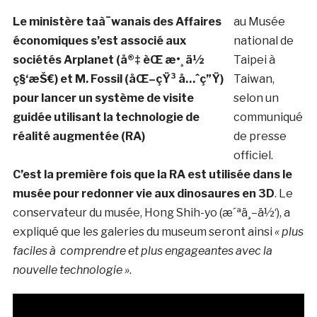
Le ministère taà¯wanais des Affaires
au Musée
économiques s’est associé aux
national de
sociétés Arplanet (å®‡ èŒ æ•¸ ä½
Taipei à
ç§‘æŠ€) et M. Fossil (åŒ–çŸ³ å…ˆç”Ÿ)
Taiwan,
pour lancer un système de visite
selon un
guidée utilisant la technologie de
communiqué
réalité augmentée (RA)
de presse
officiel.
C’est la première fois que la RA est utilisée dans le
musée pour redonner vie aux dinosaures en 3D
. Le
conservateur du musée, Hong Shih-yo (æ´ªä¸–ä½‘), a
expliqué que les galeries du museum seront ainsi
« plus
faciles à comprendre et plus engageantes avec la
nouvelle technologie »
.