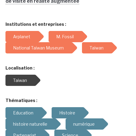
de visite en réalité augmentée
Institutions et entreprises :
Arplanet
M. Fossil
National Taiwan Museum
Taiwan
Localisation :
Taiwan
Thématiques :
Education
Histoire
histoire naturelle
numérique
Partenariat
Science