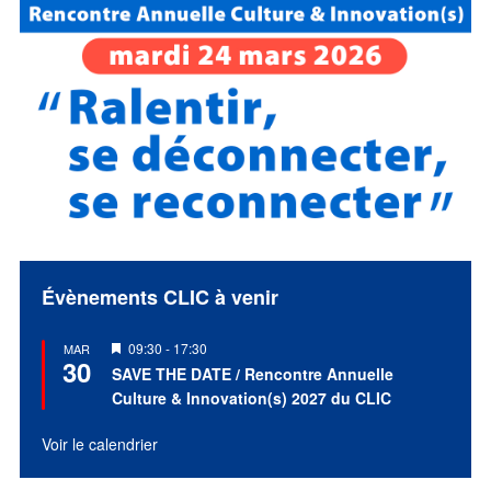
Évènements CLIC à venir
Mis
09:30
-
17:30
MAR
30
en
SAVE THE DATE / Rencontre Annuelle
avant
Culture & Innovation(s) 2027 du CLIC
Voir le calendrier