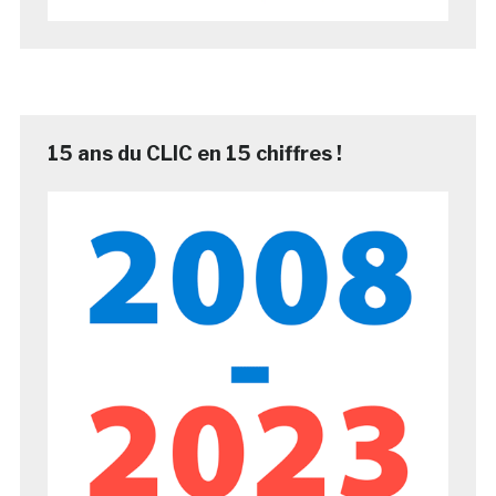
15 ans du CLIC en 15 chiffres !