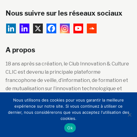
Nous suivre sur les réseaux sociaux
A propos
18 ans après sa création, le Club Innovation & Culture
CLIC est devenu la principale plateforme
francophone de veille, d’information, de formation et
de mutualisation sur l’innovation technologique et
sociale dans les lieux de patrimoine artistique,
Nous utilisons des cookies pour vous garantir la meilleure
historique et scientifique.
expérience sur notre site. Si vous continuez à utiliser ce
dernier, nous considérerons que vous acceptez l'utilisation des
cookies.
Ok
Abonnez-vous à la newsletter