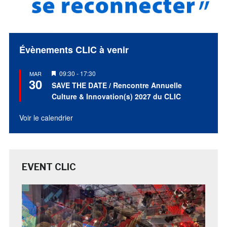
Évènements CLIC à venir
Mis
09:30
-
17:30
MAR
30
en
SAVE THE DATE / Rencontre Annuelle
avant
Culture & Innovation(s) 2027 du CLIC
Voir le calendrier
EVENT CLIC