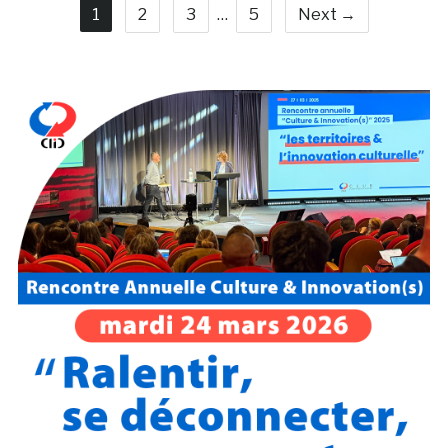
1
2
3
…
5
Next →