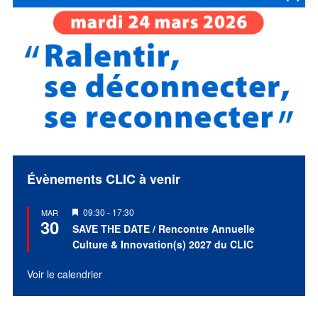
Évènements CLIC à venir
Mis
09:30
-
17:30
MAR
30
en
SAVE THE DATE / Rencontre Annuelle
avant
Culture & Innovation(s) 2027 du CLIC
Voir le calendrier