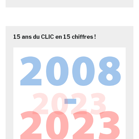
15 ans du CLIC en 15 chiffres !