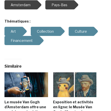
Amsterdam
Pays-Bas
Thématiques :
Art
Collection
Culture
Financement
Similaire
Le musée Van Gogh
Exposition et activités
d’Amsterdam offre une
en ligne: le Musée Van