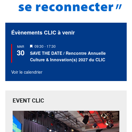
Évènements CLIC à venir
Mis
09:30
-
17:30
MAR
30
en
SAVE THE DATE / Rencontre Annuelle
avant
Culture & Innovation(s) 2027 du CLIC
Voir le calendrier
EVENT CLIC