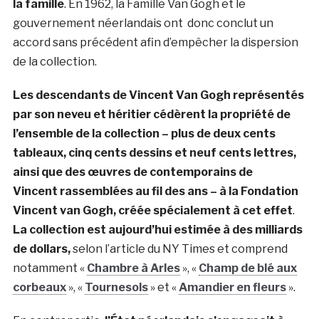
la famille
. En 1962, la Famille
Van Gogh
et le
gouvernement néerlandais ont donc conclut un
accord sans précédent afin d’empêcher la dispersion
de la collection.
Les descendants de Vincent Van Gogh représentés
par son neveu et héritier cédèrent la propriété de
l’ensemble de la collection – plus de deux cents
tableaux, cinq
cents dessins et
neuf cents lettres,
ainsi que des œuvres de contemporains de
Vincent
rassemblées
au fil des ans – à la Fondation
Vincent van Gogh, créée spécialement à cet effet
.
La collection est aujourd’hui estimée à des milliards
de dollars,
selon l’article du NY Times et comprend
notamment «
Chambre à Arles
», «
Champ de blé aux
corbeaux
», «
Tournesols
» et «
Amandier en fleurs
».