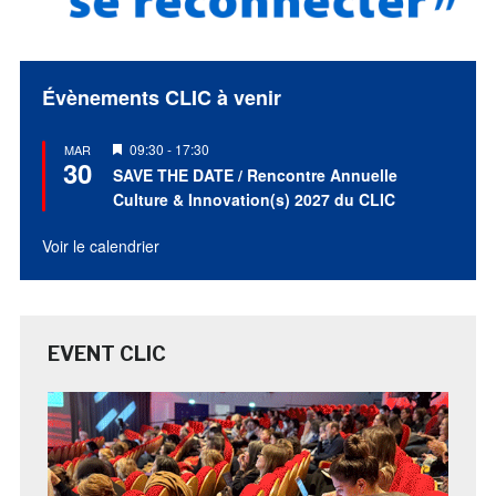
Évènements CLIC à venir
Mis
09:30
-
17:30
MAR
30
en
SAVE THE DATE / Rencontre Annuelle
avant
Culture & Innovation(s) 2027 du CLIC
Voir le calendrier
EVENT CLIC