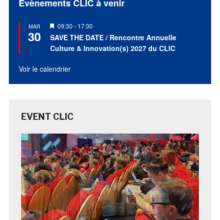
Évènements CLIC à venir
Mis
09:30
-
17:30
MAR
30
en
SAVE THE DATE / Rencontre Annuelle
avant
Culture & Innovation(s) 2027 du CLIC
Voir le calendrier
EVENT CLIC