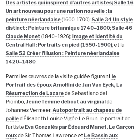
Des artistes qui inspirent d’autres artistes;
Salle 16
Un art nouveau pour une nation nouvelle : la
peinture néerlandaise
(1600-1700);
Salle 34 Un style
distinct : Peinture britannique 1740–1800
;
Salle 46
Claude Monet
(1840–1926);
Image et identité du
Central Hall : Portraits en pied (1550-1900)
; et la
Salle 52 Créer l’illusion : Peinture néerlandaise
1420–1480
.
Parmi les œuvres de la visite guidée figurent
le
Portrait des époux Arnolfini de Jan Van Eyck,
La
Résurrection de Lazare
de Sebastiano del
Piombo,
Jeune femme debout au virginal
de
Johannes Vermeer,
Autoportrait au chapeau de
paille
d’Élisabeth Louise Vigée Le Brun, le portrait de
l’artiste
Eva Gonzalès par Édouard Manet,
Le Garçon
roux
de Sir Thomas Lawrence et
Le Bassin aux