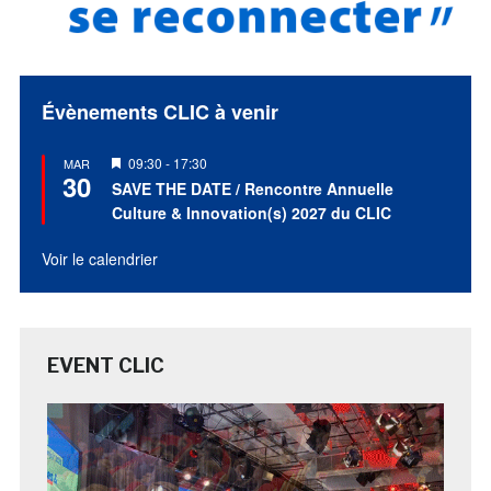
Évènements CLIC à venir
Mis
09:30
-
17:30
MAR
30
en
SAVE THE DATE / Rencontre Annuelle
avant
Culture & Innovation(s) 2027 du CLIC
Voir le calendrier
EVENT CLIC