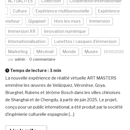
ACTUALITÉS
Collection
Coopération internationale
Culture
Expérience multisensorielle
Expérience
visiteur
Gigapixel
Hors les murs
Immersion
Immersion XR
Innovation numérique
Internationalisation
Lunettes / casques d'immersion
Marketing
Mécénat
Monde
Musée
19/05/2025
par
admin
0 commentaire
Temps de lecture :
3
min
La nouvelle expérience de réalité virtuelle ART MASTERS
emmène les œuvres de Velázquez, Véronèse, Goya,
Brueghel, Rubens et Jérôme Bosch dans les villes chinoises
de Shanghai et de Chengdu, à partir de juin 2025. Le projet,
conçu pour un public international, a été produit par la société
d’ingénierie culturelle espagnole […]