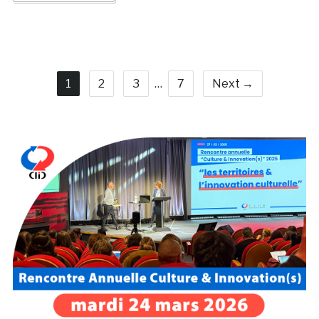
1
2
3
…
7
Next →