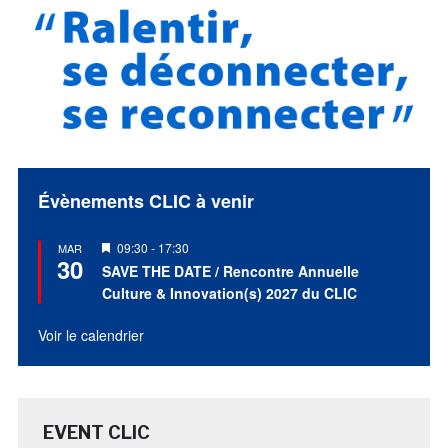
Évènements CLIC à venir
Mis
09:30
-
17:30
MAR
30
en
SAVE THE DATE / Rencontre Annuelle
avant
Culture & Innovation(s) 2027 du CLIC
Voir le calendrier
EVENT CLIC