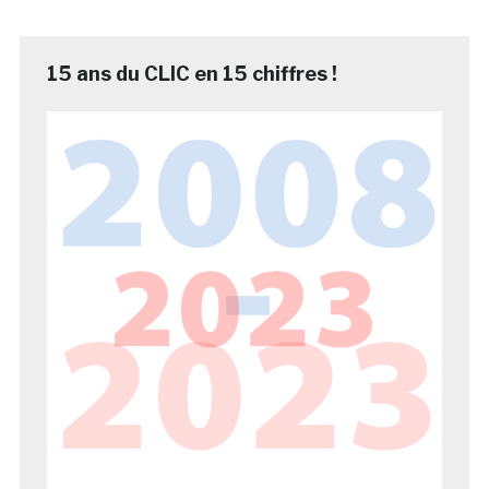
15 ans du CLIC en 15 chiffres !