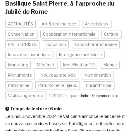
Basilique Saint Pierre, à l’approche du
Jubilé de Rome
ACTUALITÉS
Art & technologie
Art religieux
Conservation
Coopération internationale
Culture
ENTREPRISES
Exposition
Exposition immersive
Innovation numérique
Intelligence artificielle
Marketing
Mécénat
Modélisation 3D
Monde
Monuments
Nouveau site web
Numérisation
Patrimoine
Patrimoine religieux
Philanthropie
Visite augmentée
12/11/2024
par
admin
0 commentaire
Temps de lecture :
6
min
Le lundi 11 novembre 2024, le Vatican a annoncé le lancement
de nouveaux services basés sur l’intelligence artificielle, pour
mieux faire rayonner la basilique Saint-Pierre dans le Monde.