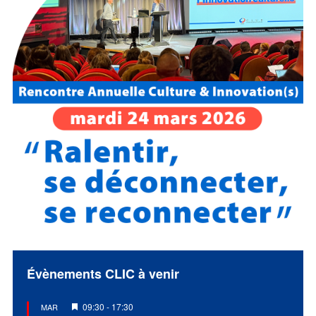
Évènements CLIC à venir
Mis
09:30
-
17:30
MAR