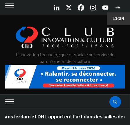
LOGIN
L'innovation technologique et sociale au service du
patrimoine et de la culture
 et DHL apportent l’art dans les salles de classe des é