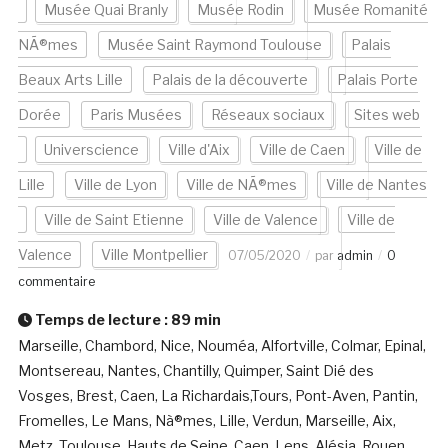
Musée Quai Branly
Musée Rodin
Musée Romanité
NÃ®mes
Musée Saint Raymond Toulouse
Palais
Beaux Arts Lille
Palais de la découverte
Palais Porte
Dorée
Paris Musées
Réseaux sociaux
Sites web
Universcience
Ville d'Aix
Ville de Caen
Ville de
Lille
Ville de Lyon
Ville de NÃ®mes
Ville de Nantes
Ville de Saint Etienne
Ville de Valence
Ville de
Valence
Ville Montpellier
07/05/2020
par
admin
0
commentaire
Temps de lecture :
89
min
Marseille, Chambord, Nice, Nouméa, Alfortville, Colmar, Epinal,
Montsereau, Nantes, Chantilly, Quimper, Saint Dié des
Vosges, Brest, Caen, La Richardais,Tours, Pont-Aven, Pantin,
Fromelles, Le Mans, Nà®mes, Lille, Verdun, Marseille, Aix,
Metz, Toulouse, Hauts de Seine, Caen, Lens, Alésia, Rouen,