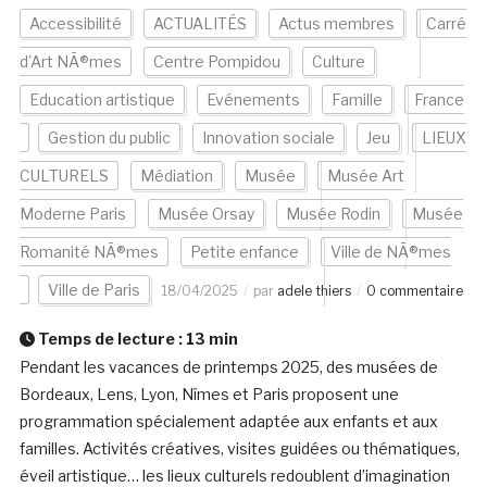
Accessibilité
ACTUALITÉS
Actus membres
Carré
d'Art NÃ®mes
Centre Pompidou
Culture
Education artistique
Evénements
Famille
France
Gestion du public
Innovation sociale
Jeu
LIEUX
CULTURELS
Médiation
Musée
Musée Art
Moderne Paris
Musée Orsay
Musée Rodin
Musée
Romanité NÃ®mes
Petite enfance
Ville de NÃ®mes
Ville de Paris
18/04/2025
par
adele thiers
0 commentaire
Temps de lecture :
13
min
Pendant les vacances de printemps 2025, des musées de
Bordeaux, Lens, Lyon, Nîmes et Paris proposent une
programmation spécialement adaptée aux enfants et aux
familles. Activités créatives, visites guidées ou thématiques,
éveil artistique… les lieux culturels redoublent d’imagination