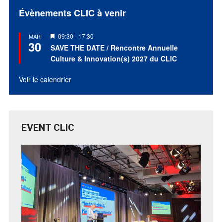
Évènements CLIC à venir
Mis
09:30
-
17:30
MAR
30
en
SAVE THE DATE / Rencontre Annuelle
avant
Culture & Innovation(s) 2027 du CLIC
Voir le calendrier
EVENT CLIC