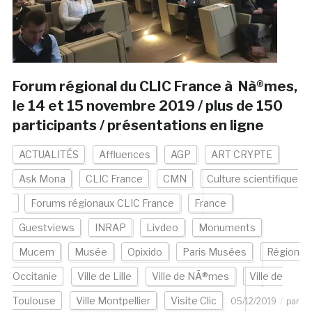
Forum régional du CLIC France à Nà®mes,
le 14 et 15 novembre 2019 / plus de 150
participants / présentations en ligne
ACTUALITÉS
Affluences
AGP
ART CRYPTE
Ask Mona
CLIC France
CMN
Culture scientifique
Forums régionaux CLIC France
France
Guestviews
INRAP
Livdeo
Monuments
Mucem
Musée
Opixido
Paris Musées
Région
Occitanie
Ville de Lille
Ville de NÃ®mes
Ville de
Toulouse
Ville Montpellier
Visite Clic
05/12/2019
par