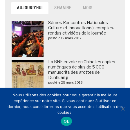
AUJOURD’HUI
SEMAINE
MOIS
8èmes Rencontres Nationales
Culture et Innovation(s): comptes-
rendus et vidéos de la journée
posté le 12 mars 2017
La BNF envoie en Chine les copies
numériques de plus de 5 000
manuscrits des grottes de
Dunhuang
posté le 25 mars 2018
Nous utilisons des cookies pour vous garantir la meilleure
expérience sur notre site. Si vous continuez à utiliser ce
L’innovation dans les musées et
lieux de patrimoine en France et
dernier, nous considérerons que vous acceptez l'utilisation des
dans le Monde: cahier des
cookies.
tendances 2014
Ok
posté le 13 février 2015