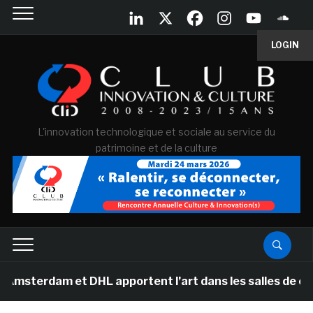
LOGIN
L'innovation technologique et sociale au service du
patrimoine et de la culture
 et DHL apportent l’art dans les salles de classe des é