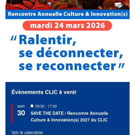
Évènements CLIC à venir
Mis
09:30
-
17:30
MAR
30
en
SAVE THE DATE / Rencontre Annuelle
avant
Culture & Innovation(s) 2027 du CLIC
Voir le calendrier