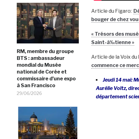
Article du Figaro:
Dé
bouger de chez vou
« Trésors des musée
Saint-à‰tienne »
RM, membre du groupe
Article de la Voix du
BTS : ambassadeur
mondial du Musée
commence ce mercre
national de Corée et
commissaire d’une expo
Jeudi 14 mai: 
à San Francisco
Aurélie Voltz, dir
29/06/2026
département scie