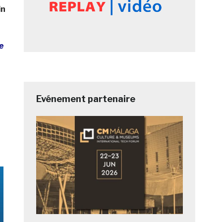
in
e
Evénement partenaire