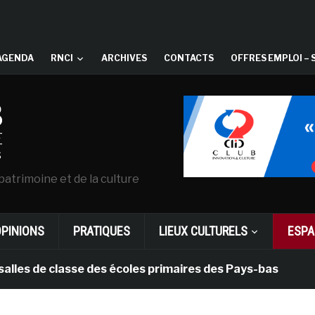
AGENDA
RNCI
ARCHIVES
CONTACTS
OFFRES EMPLOI – 
patrimoine et de la culture
OPINIONS
PRATIQUES
LIEUX CULTURELS
ESPA
 classe des écoles primaires des Pays-bas
il y a 1 mo