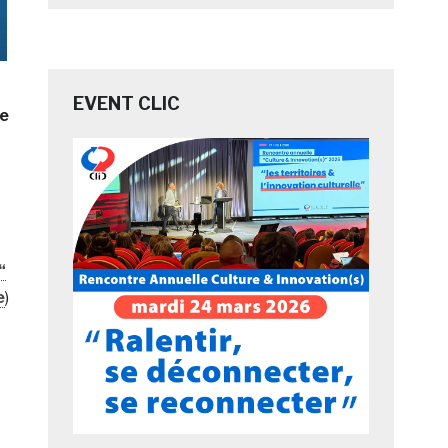
EVENT CLIC
me
“
e
)