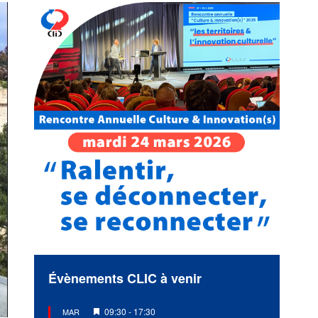
Évènements CLIC à venir
Mis
09:30
-
17:30
MAR