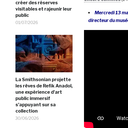
créer des réserves
visitables et rajeunir leur
Mercredi 13 mai
public
directeur du musé
01/07/2026
La Smithsonian projette
les rêves de Refik Anadol,
une expérience d’art
public immersif
s’appuyant sur sa
collection
30/06/2026