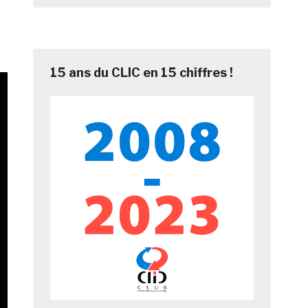
15 ans du CLIC en 15 chiffres !