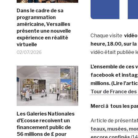
Dans le cadre de sa
programmation
américaine, Versailles
présente une nouvelle
Chaque visite
vidé
expérience en réalité
heure, 18.00, sur l
virtuelle
vidéo était publiée 
02/07/2026
L’ensemble de ces v
facebook et instag
millions. (Lire l’arti
Tour de France des l
Merci à tous les par
Les Galeries Nationales
d’Ecosse recoivent un
Article de présentat
financement public de
teaux, musées, monu
56 millions de £ pour
encore confinés
(14