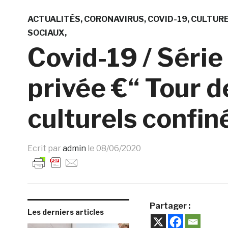
ACTUALITÉS
CORONAVIRUS
COVID-19
CULTURE
SOCIAUX
Covid-19 / Série «
privée €“ Tour d
culturels confiné
Ecrit par
admin
le
08/06/2020
Partager :
Les derniers articles