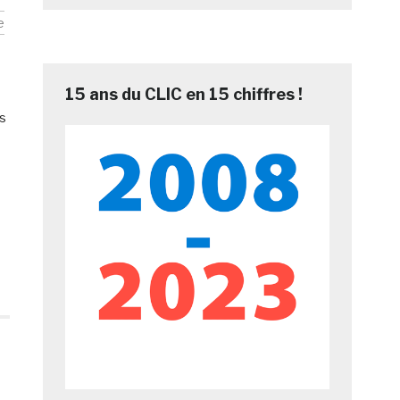
e
15 ans du CLIC en 15 chiffres !
es