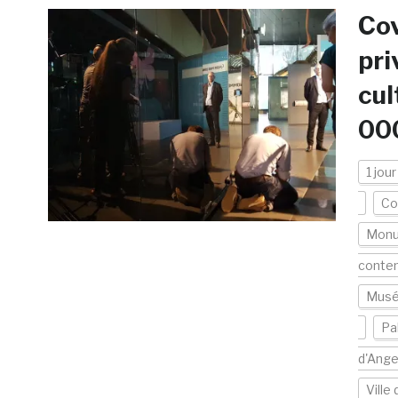
Cov
pri
cul
000
1 jour
Co
Mon
contem
Musé
Pa
d'Ange
Ville 