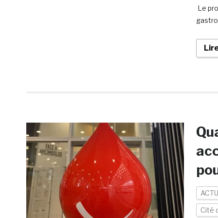
Le pro
gastro
Lir
Qua
acc
pou
ACTU
Cité 