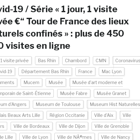
id-19 / Série « 1 jour, 1 visite
vée €“ Tour de France des lieux
turels confinés » : plus de 450
 visites en ligne
 1 visite privée
Bas Rhin
Chambord
CMN
Coronaviru
vid-19
Département Bas Rhin
France
Mac Lyon
uments
Mucem
Musée
Musée d’art moderne et
porain de Saint-Étienne
Musée Fabre
Musée Granet
um d'Angers
Museum de Toulouse
Museum Hist Naturelle
lais Beaux Arts Lille
Région Occitanie
Ville d'Aix
Ville
rs
Ville de Bordeaux
Ville de Dijon
Ville de Grenoble
de Lille
Ville de Lyon
Ville de NÃ®mes
Ville de Nancy