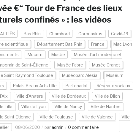
vée €“ Tour de France des lieux
turels confinés » : les vidéos
ALITÉS
Bas Rhin
Chambord
Coronavirus
Covid-19
re scientifique
Département Bas Rhin
France
Mac Lyon
numents
Mucem
Musée
Musée d’art moderne et
porain de Saint-Étienne
Musée Fabre
Musée Granet
e Saint Raymond Toulouse
Muséoparc Alesia
Muséum
rs
Palais Beaux Arts Lille
Partenariat
Réseaux sociaux
d'Aix
Ville d'Angers
Ville de Bordeaux
Ville de Dijon
de Lille
Ville de Lyon
Ville de Nancy
Ville de Nantes
 de Saint Etienne
Ville de Toulouse
Ville de Valence
Ville
llier
08/06/2020
par
admin
0 commentaire