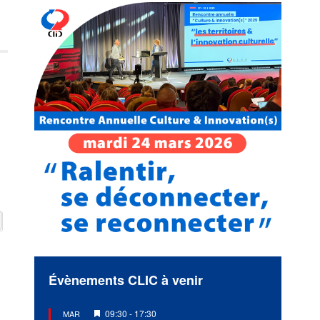
Évènements CLIC à venir
Mis
09:30
-
17:30
MAR