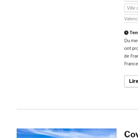
Ville
Valen
Temp
Du mer
ont pr
de Fra
France 
Lir
Cov