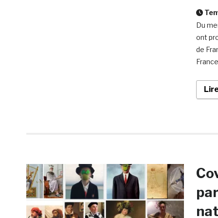
Temp
Du mer
ont pr
de Fra
France 
Lir
Cov
par
nat