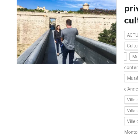
pri
cul
ACTU
Cultu
Mo
contem
Musé
d'Ange
Ville 
Ville 
Ville
Montpe