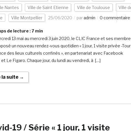
 de Nantes
Ville de Saint Etienne
Ville de Toulouse
Ville d
ce
Ville Montpellier
25/06/2020
par
admin
0 commentaire
s de lecture :
7
min
credi 13 mai au mercredi 3 juin 2020, le CLIC France et ses membr
oposé un nouveau rendez-vous quotidien « 1 jour, 1 visite privée -Tour
nce des lieux culturels confinés », en partenariat avec Facebook
et Le Figaro. Chaque jour, du lundi au vendredi, à […]
e la suite →
id-19 / Série « 1 jour, 1 visite