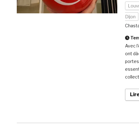
Louv
Dijon
Chast
Temp
Avec l
ont dà»
portes
essent
collect
Lir