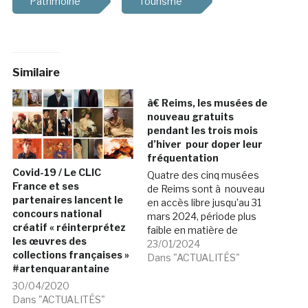
Patrimoine
Tourisme
Similaire
à€ Reims, les musées de
nouveau gratuits
pendant les trois mois
d’hiver pour doper leur
fréquentation
Covid-19 / Le CLIC
Quatre des cinq musées
France et ses
de Reims sont à nouveau
partenaires lancent le
en accès libre jusqu’au 31
concours national
mars 2024, période plus
créatif « réinterprétez
faible en matière de
les œuvres des
fréquentation. En 2023, la
23/01/2024
collections françaises »
même opération de
Dans "ACTUALITÉS"
#artenquarantaine
gratuité avait permis de
quadrupler la
30/04/2020
fréquentation de ces
Dans "ACTUALITÉS"