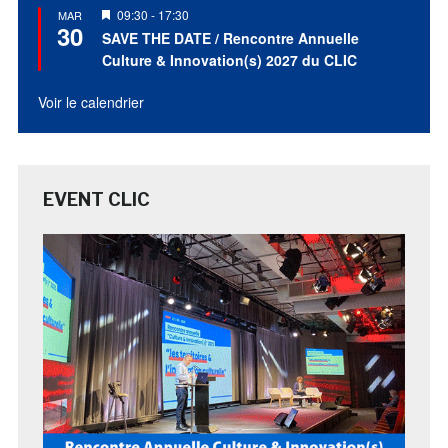
Mis
09:30
-
17:30
MAR
30
en
SAVE THE DATE / Rencontre Annuelle
avant
Culture & Innovation(s) 2027 du CLIC
Voir le calendrier
EVENT CLIC