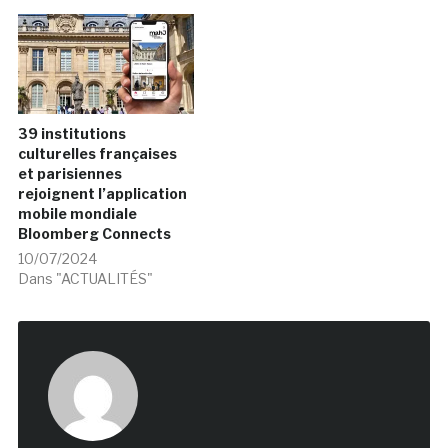
établissements. à€ terme,
la gratuité totale des
collections permanentes
n’est pas exclue…
39 institutions
culturelles françaises
et parisiennes
rejoignent l’application
mobile mondiale
Bloomberg Connects
10/07/2024
Dans "ACTUALITÉS"