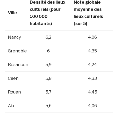
Densité des lieux
Note globale
culturels (pour
moyenne des
Ville
100 000
lieux culturels
habitants)
(sur 5)
Nancy
6,2
4,06
Grenoble
6
4,35
Besancon
5,9
4,24
Caen
5,8
4,33
Rouen
5,7
4,45
Aix
5,6
4,06