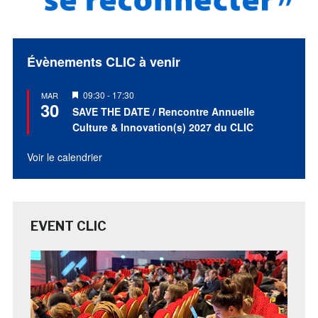
Évènements CLIC à venir
Mis
09:30
-
17:30
MAR
30
en
SAVE THE DATE / Rencontre Annuelle
avant
Culture & Innovation(s) 2027 du CLIC
Voir le calendrier
EVENT CLIC