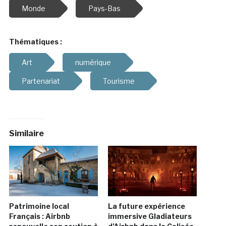
Monde
Pays-Bas
Thématiques :
Art
numérique
Partenariat
Tourisme
Similaire
Patrimoine local
La future expérience
Français : Airbnb
immersive Gladiateurs