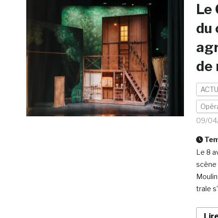
Le 
du 
agr
de 
ACTU
Opér
09/04
Temp
Le 8 a
scène 
Moulin
trale s
Lir