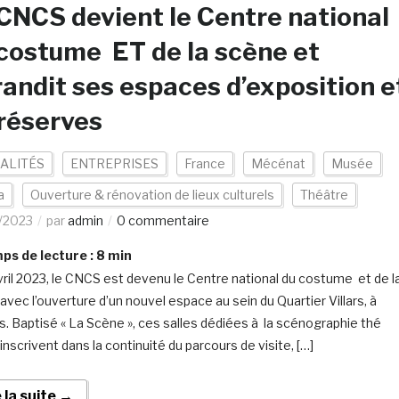
CNCS devient le Centre national
costume ET de la scène et
andit ses espaces d’exposition e
réserves
ALITÉS
ENTREPRISES
France
Mécénat
Musée
a
Ouverture & rénovation de lieux culturels
Théâtre
/2023
par
admin
0 commentaire
s de lecture :
8
min
vril 2023, le CNCS est devenu le Centre national du costume et de l
avec l’ouverture d’un nouvel espace au sein du Quartier Villars, à
s. Baptisé « La Scène », ces salles dédiées à la scénographie thé
’inscrivent dans la continuité du parcours de visite, […]
e la suite →