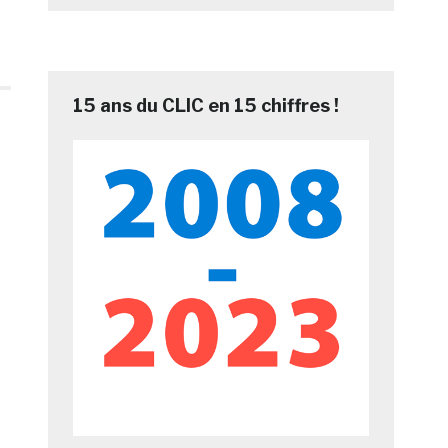
15 ans du CLIC en 15 chiffres !