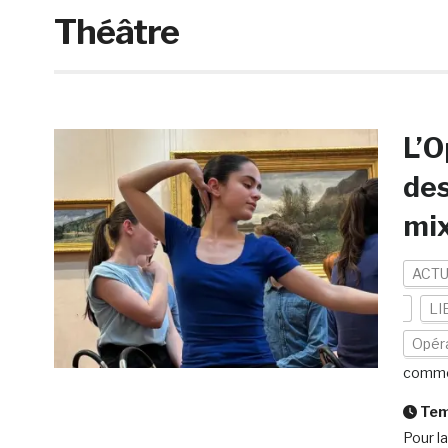
Théâtre
L’O
des
mix
ACTU
LI
Opér
comme
Temp
Pour l