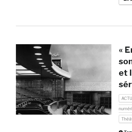
« E
son
et 
sér
ACTU
numér
Théâ