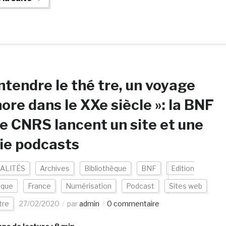
ntendre le thé tre, un voyage
ore dans le XXe siècle »: la BNF
le CNRS lancent un site et une
ie podcasts
ALITÉS
Archives
Bibliothèque
BNF
Edition
ique
France
Numérisation
Podcast
Sites web
tre
27/02/2020
par
admin
0 commentaire