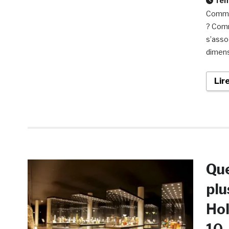
Temp
Commen
? Comm
s’asso
dimensi
Lir
Que
plu
Hol