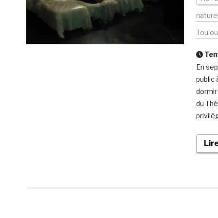
nature
Toulo
Temp
En sep
public
dormir
du Thé
privilè
Lir