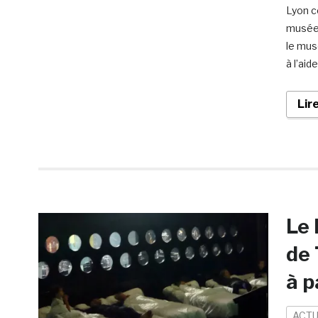
Lyon co
musée 
le mus
à l’aide
Lir
Le 
de 
à p
ACTU