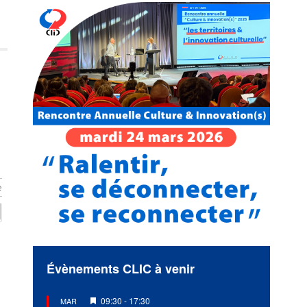
e
Évènements CLIC à venir
Mis
09:30
-
17:30
MAR