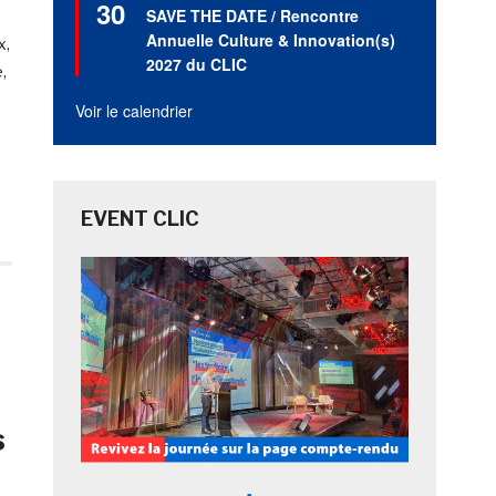
30
en
SAVE THE DATE / Rencontre
avant
Annuelle Culture & Innovation(s)
x,
2027 du CLIC
,
Voir le calendrier
EVENT CLIC
s