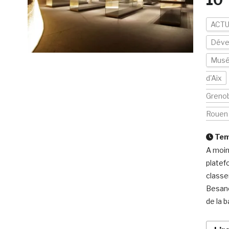
10
ACTU
Déve
Mus
d'Aix
Greno
Rouen
Temp
A moin
platef
classe
Besanc
de la b