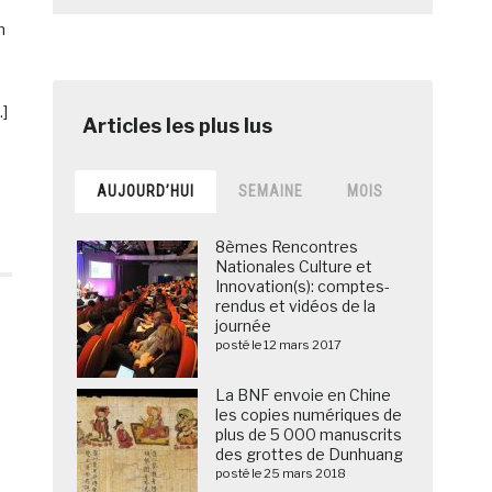
n
…]
AUJOURD’HUI
SEMAINE
MOIS
8èmes Rencontres
Nationales Culture et
Innovation(s): comptes-
rendus et vidéos de la
journée
posté le 12 mars 2017
La BNF envoie en Chine
les copies numériques de
plus de 5 000 manuscrits
des grottes de Dunhuang
posté le 25 mars 2018