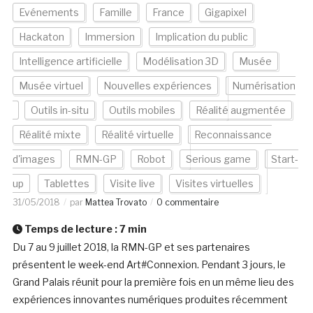
Evénements
Famille
France
Gigapixel
Hackaton
Immersion
Implication du public
Intelligence artificielle
Modélisation 3D
Musée
Musée virtuel
Nouvelles expériences
Numérisation
Outils in-situ
Outils mobiles
Réalité augmentée
Réalité mixte
Réalité virtuelle
Reconnaissance
d'images
RMN-GP
Robot
Serious game
Start-
up
Tablettes
Visite live
Visites virtuelles
31/05/2018
par
Mattea Trovato
0 commentaire
Temps de lecture :
7
min
Du 7 au 9 juillet 2018, la RMN-GP et ses partenaires
présentent le week-end Art#Connexion. Pendant 3 jours, le
Grand Palais réunit pour la première fois en un même lieu des
expériences innovantes numériques produites récemment