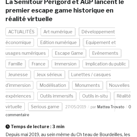
La Semitour Périgord et AGP lancent le
premier escape game historique en
réalité virtuelle
ACTUALITÉS
Art numérique
Développement
économique
Edition numérique
Equipement et
usages numériques
Escape Game
Evénements
Famille
France
Immersion
Implication du public
Jeunesse
Jeux sérieux
Lunettes / casques
d'immersion
Modélisation
Monuments
Nouvelles
expériences
Outils immersifs
Outils in-situ
Réalité
virtuelle
Serious game
27/05/2019
par
Mattea Trovato
0
commentaire
Temps de lecture :
3
min
Depuis mai 2019, au sein même du Ch teau de Bourdeilles, les