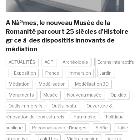
A Nà®mes, le nouveau Musée de la
Romanité parcourt 25 siècles d’Histoire
gr ce à des dispositifs innovants de
médiation
ACTUALITÉS
AGP
Archéologie
Ecrans interactifs
Exposition
France
Immersion
Jardin
Médiation
Modélisation
Modélisation 3D
Monuments
Musée
Nouveau musée
Opixido
Outils immersifs
Outils in-situ
Ouverture &
rénovation de lieux culturels
Patrimoine
Politique
publique
Reconnaissance d'images
Selfie
Table
interactive
Tablettes
Vidéo-mapping
Ville de