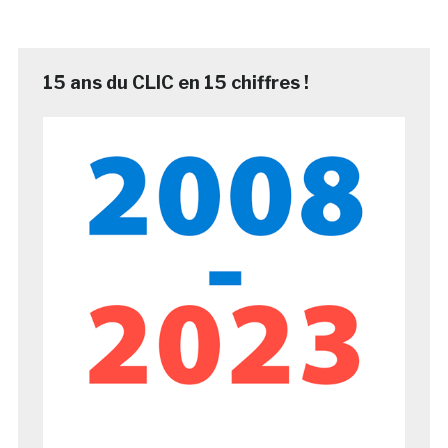
15 ans du CLIC en 15 chiffres !