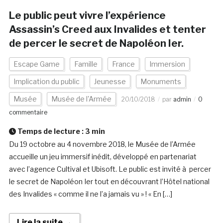
Le public peut vivre l’expérience
Assassin’s Creed aux Invalides et tenter
de percer le secret de Napoléon Ier.
Escape Game
Famille
France
Immersion
Implication du public
Jeunesse
Monuments
Musée
Musée de l'Armée
20/10/2018
par
admin
0
commentaire
Temps de lecture :
3
min
Du 19 octobre au 4 novembre 2018, le Musée de l’Armée
accueille un jeu immersif inédit, développé en partenariat
avec l’agence Cultival et Ubisoft. Le public est invité à percer
le secret de Napoléon Ier tout en découvrant l’Hôtel national
des Invalides « comme il ne l’a jamais vu » ! « En […]
Lire la suite →