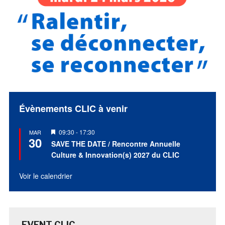
Évènements CLIC à venir
Mis
09:30
-
17:30
MAR
30
en
SAVE THE DATE / Rencontre Annuelle
avant
Culture & Innovation(s) 2027 du CLIC
Voir le calendrier
EVENT CLIC