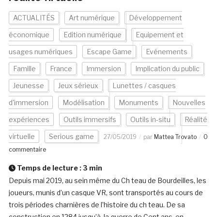
ACTUALITÉS
Art numérique
Développement
économique
Edition numérique
Equipement et
usages numériques
Escape Game
Evénements
Famille
France
Immersion
Implication du public
Jeunesse
Jeux sérieux
Lunettes / casques
d'immersion
Modélisation
Monuments
Nouvelles
expériences
Outils immersifs
Outils in-situ
Réalité
virtuelle
Serious game
27/05/2019
par
Mattea Trovato
0
commentaire
Temps de lecture :
3
min
Depuis mai 2019, au sein même du Ch teau de Bourdeilles, les
joueurs, munis d’un casque VR, sont transportés au cours de
trois périodes charnières de l’histoire du ch teau. De sa
construction en 1284 jusqu’à la guerre de Cent ans, en