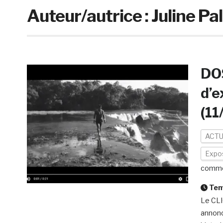
Auteur/autrice :
Juline Pa
DO
d’e
(11
ACTU
Expos
comme
Temp
Le CLI
annonc