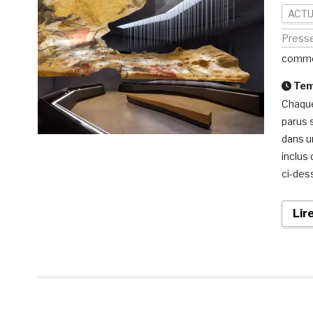
ACTU
Press
comme
Temp
Chaque
parus s
dans u
inclus
ci-des
Lir