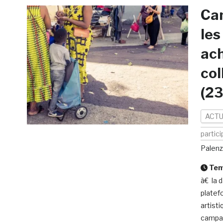
Ca
les
ach
col
(2
ACTU
partici
Palenz
Temp
à€ la d
platef
artisti
campag