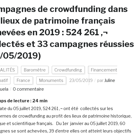
mpagnes de crowdfunding dans
 lieux de patrimoine français
evées en 2019 : 524 261 ‚¬
lectés et 33 campagnes réussies
3/05/2019)
ALITÉS
Barométre
Crowdfunding
Financement
patif
France
Monuments
23/05/2019
par
Juline
uela
0 commentaire
s de lecture :
24
min
ate du 05 juillet 2019, 524 261 ‚¬ ont été collectés sur les
ormes de crowdfunding au profit des lieux de patrimoine historique,
que et scientifique français. Du 1er janvier au 05 juillet 2019, 60
nes se sont achevées, 39 d’entre elles ont atteint leurs objectifs