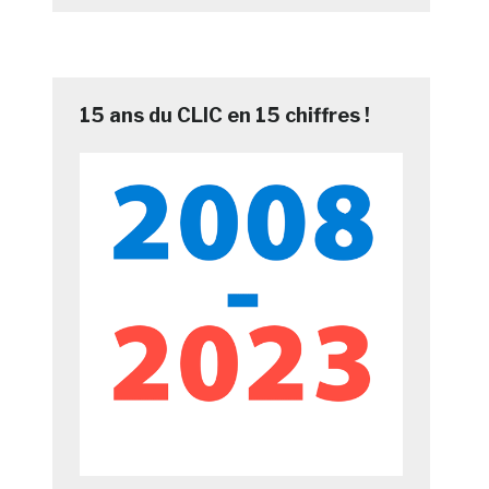
15 ans du CLIC en 15 chiffres !