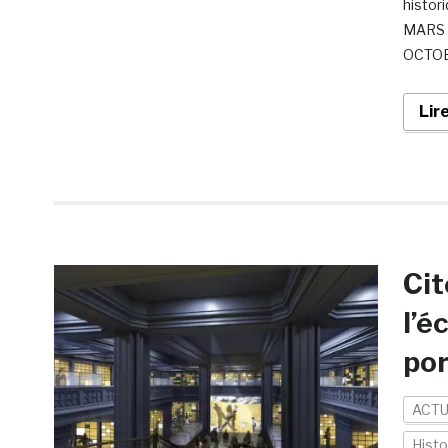
histor
MARS (
OCTOB
Lir
Cit
l’é
por
ACTU
Histo