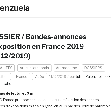
lenzuela
SSIER / Bandes-annonces
xposition en France 2019
/12/2019)
ALITÉS
Art contemporain
Art moderne
DOSSIERS
ition
France
Vidéo
11/12/2019
par
Juline Palenzuela
0
ntaire
s de lecture :
9
min
C France propose dans ce dossier une sélection des bandes-
es d’expositions mises en ligne en 2019 par des lieux de patrimoi