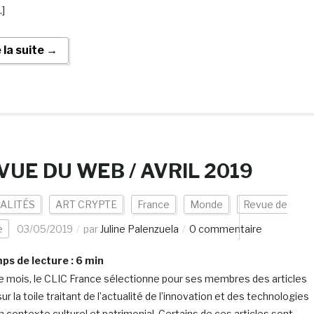
…]
e la suite →
VUE DU WEB / AVRIL 2019
ALITÉS
ART CRYPTE
France
Monde
Revue de
e
03/05/2019
par
Juline Palenzuela
0 commentaire
s de lecture :
6
min
 mois, le CLIC France sélectionne pour ses membres des articles
ur la toile traitant de l’actualité de l’innovation et des technologies
n contexte culturel et patrimonial. Certains de ces articles sont