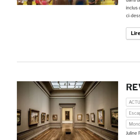
inclus
ci-dess
Lir
RE
ACTU
Esca
Mon
Juline