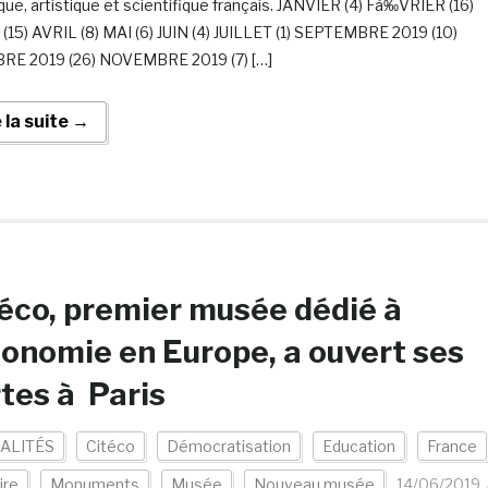
ique, artistique et scientifique français. JANVIER (4) Fà‰VRIER (16)
15) AVRIL (8) MAI (6) JUIN (4) JUILLET (1) SEPTEMBRE 2019 (10)
RE 2019 (26) NOVEMBRE 2019 (7) […]
e la suite →
éco, premier musée dédié à
conomie en Europe, a ouvert ses
tes à Paris
ALITÉS
Citéco
Démocratisation
Education
France
ire
Monuments
Musée
Nouveau musée
14/06/2019