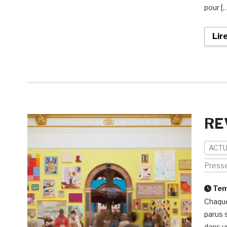
pour [
Lir
RE
ACTU
Press
Temp
Chaque
parus s
dans u