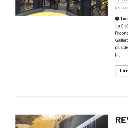
par
Jul
Temp
La Cit
l’écono
Gailla
plus d
[…]
Lir
RE