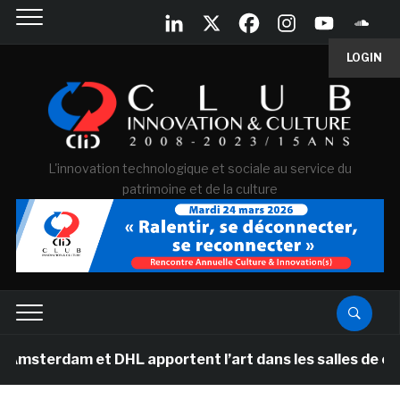
LOGIN
L'innovation technologique et sociale au service du
patrimoine et de la culture
 et DHL apportent l’art dans les salles de classe des é