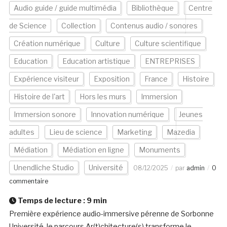
Audio guide / guide multimédia
Bibliothèque
Centre
de Science
Collection
Contenus audio / sonores
Création numérique
Culture
Culture scientifique
Education
Education artistique
ENTREPRISES
Expérience visiteur
Exposition
France
Histoire
Histoire de l'art
Hors les murs
Immersion
Immersion sonore
Innovation numérique
Jeunes
adultes
Lieu de science
Marketing
Mazedia
Médiation
Médiation en ligne
Monuments
Unendliche Studio
Université
08/12/2025
par
admin
0
commentaire
Temps de lecture :
9
min
Première expérience audio-immersive pérenne de Sorbonne
Université, le parcours Ar(t)chitecture(s) transforme le