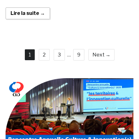
Lire la suite →
1
2
3
…
9
Next →