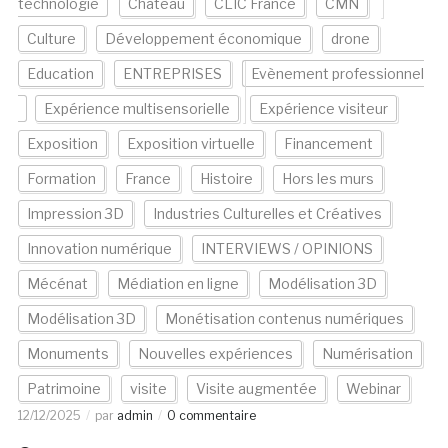
technologie
Château
CLIC France
CMN
Culture
Développement économique
drone
Education
ENTREPRISES
Evènement professionnel
Expérience multisensorielle
Expérience visiteur
Exposition
Exposition virtuelle
Financement
Formation
France
Histoire
Hors les murs
Impression 3D
Industries Culturelles et Créatives
Innovation numérique
INTERVIEWS / OPINIONS
Mécénat
Médiation en ligne
Modélisation 3D
Modélisation 3D
Monétisation contenus numériques
Monuments
Nouvelles expériences
Numérisation
Patrimoine
visite
Visite augmentée
Webinar
12/12/2025
par
admin
0 commentaire