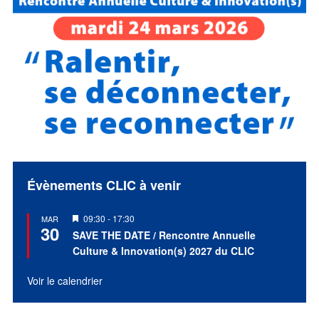
Évènements CLIC à venir
Mis
09:30
-
17:30
MAR
30
en
SAVE THE DATE / Rencontre Annuelle
avant
Culture & Innovation(s) 2027 du CLIC
Voir le calendrier