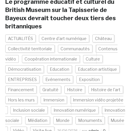
Le programme éducatif et culturel du
British Museum sur la Tapisserie de
Bayeux devrait toucher deux tiers des
britanniques
ACTUALITÉS
Centre d'art numérique
Château
Collectivité territoriale
Communautés
Contenus
vidéo
Coopération internationale
Culture
Démocratisation
Education
Education artistique
ENTREPRISES
Evénements
Exposition
Financement
Gratuité
Histoire
Histoire de l'art
Hors les murs
Immersion
Immersion vidéo projetée
Inclusion sociale
Innovation numérique
Innovation
sociale
Médiation
Monde
Monuments
Musée
Vidéo
Visite live
16/06/2026
par
admin
0