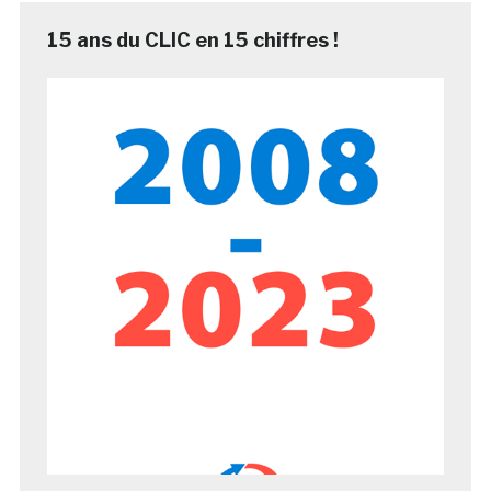
15 ans du CLIC en 15 chiffres !