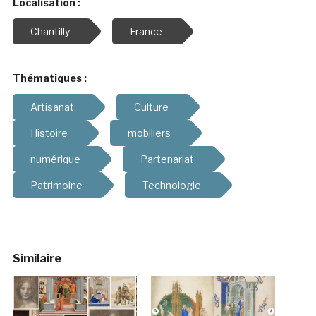
Localisation :
Chantilly
France
Thématiques :
Artisanat
Culture
Histoire
mobiliers
numérique
Partenariat
Patrimoine
Technologie
Similaire