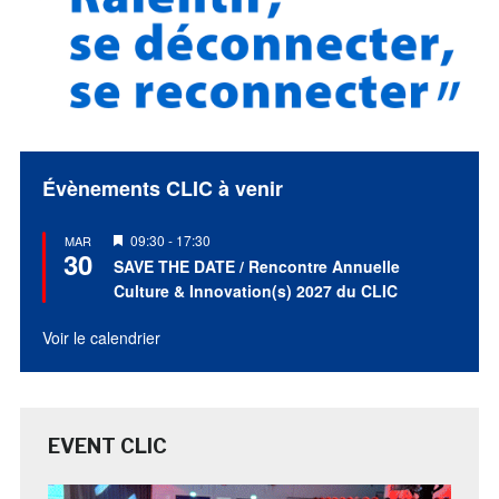
Évènements CLIC à venir
Mis
09:30
-
17:30
MAR
30
en
SAVE THE DATE / Rencontre Annuelle
avant
Culture & Innovation(s) 2027 du CLIC
Voir le calendrier
EVENT CLIC