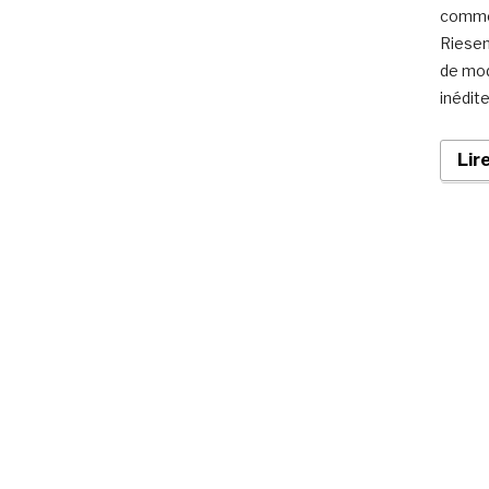
commod
Riesene
de mod
inédite
Lir