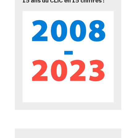
15 ans du CLIC en 15 chiffres !