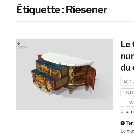
Étiquette :
Riesener
Le 
nu
du 
ACTU
ENTR
Mo
0 com
Temp
Le mus