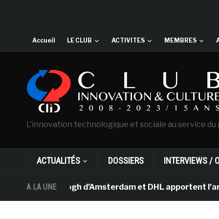
Accueil
LE CLUB
ACTIVITES
MEMBRES
L'innovation technologique et sociale au service du 
ACTUALITÉS
DOSSIERS
INTERVIEWS / 
usée Van Gogh d’Amsterdam et DHL apportent l’art dans 
A LA UNE