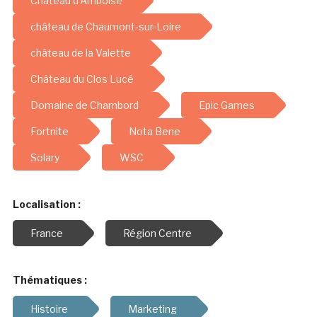
Château d'Amboise
château de Chaumont-sur-Loire
château de la Valette
Château du Clos Lucé
Domaine de Chambord
Epic Games
Fortnite
Nota Bene
Solary
WSC
Localisation :
France
Région Centre
Thématiques :
Histoire
Marketing