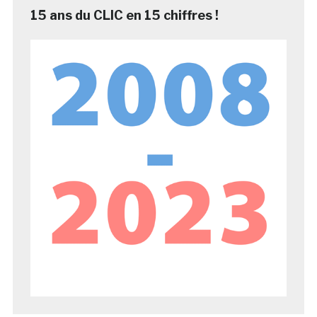
15 ans du CLIC en 15 chiffres !