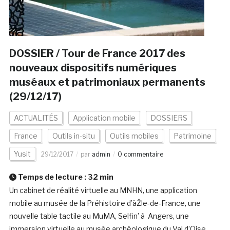
DOSSIER / Tour de France 2017 des
nouveaux dispositifs numériques
muséaux et patrimoniaux permanents
(29/12/17)
ACTUALITÉS
Application mobile
DOSSIERS
France
Outils in-situ
Outils mobiles
Patrimoine
Yusit
29/12/2017
par
admin
0 commentaire
Temps de lecture :
32
min
Un cabinet de réalité virtuelle au MNHN, une application
mobile au musée de la Préhistoire d’àŽle-de-France, une
nouvelle table tactile au MuMA, Selfin’ à Angers, une
immersion virtuelle au musée archéologique du Val d’Oise,