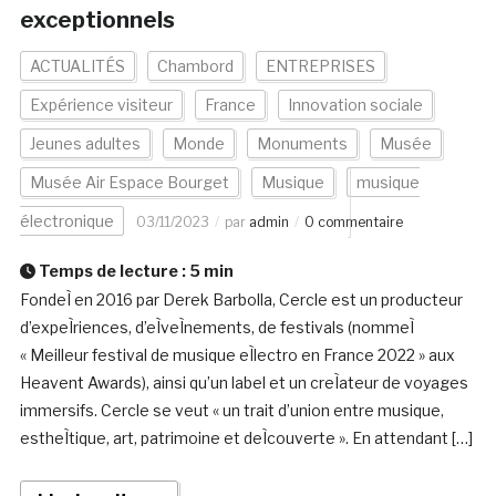
exceptionnels
ACTUALITÉS
Chambord
ENTREPRISES
Expérience visiteur
France
Innovation sociale
Jeunes adultes
Monde
Monuments
Musée
Musée Air Espace Bourget
Musique
musique
électronique
03/11/2023
par
admin
0 commentaire
Temps de lecture :
5
min
FondeÌ en 2016 par Derek Barbolla, Cercle est un producteur
d’expeÌriences, d’eÌveÌnements, de festivals (nommeÌ
« Meilleur festival de musique eÌlectro en France 2022 » aux
Heavent Awards), ainsi qu’un label et un creÌateur de voyages
immersifs. Cercle se veut « un trait d’union entre musique,
estheÌtique, art, patrimoine et deÌcouverte ». En attendant […]