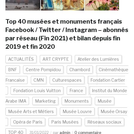
Top 40 musées et monuments français
Facebook / Twitter / Instagram – abonnés
par réseau (Fin 2021) et bilan depuis fin
2019 et fin 2020
ACTUALITÉS
ART CRYPTE
Atelier des Lumières
BNF
Centre Pompidou
Chambord
Cinémathèque
Francaise
CMN
Culturespaces
Fondation Cartier
Fondation Louis Vuitton
France
Institut du Monde
Arabe IMA
Marketing
Monuments
Musée
Musée Arts et Métiers
Musée Louvre
Musée Orsay
Opéra de Paris
Paris Musées
Réseaux sociaux
TOP 40
31/01/2022
par
admin
0 commentaire