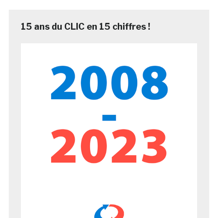
15 ans du CLIC en 15 chiffres !