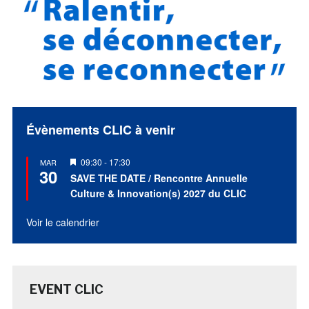
Évènements CLIC à venir
Mis
09:30
-
17:30
MAR
30
en
SAVE THE DATE / Rencontre Annuelle
avant
Culture & Innovation(s) 2027 du CLIC
Voir le calendrier
EVENT CLIC