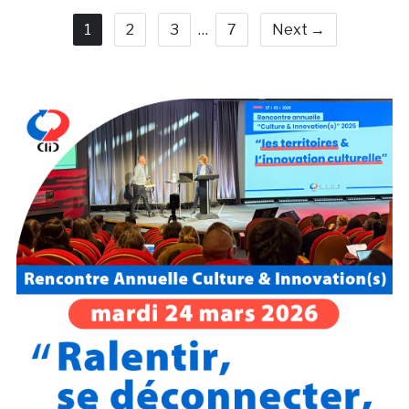
1
2
3
…
7
Next →