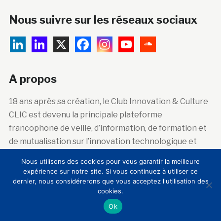
Nous suivre sur les réseaux sociaux
A propos
18 ans après sa création, le Club Innovation & Culture
CLIC est devenu la principale plateforme
francophone de veille, d’information, de formation et
de mutualisation sur l’innovation technologique et
sociale dans les lieux de patrimoine artistique,
Nous utilisons des cookies pour vous garantir la meilleure
historique et scientifique.
expérience sur notre site. Si vous continuez à utiliser ce
dernier, nous considérerons que vous acceptez l'utilisation des
cookies.
Abonnez-vous à la newsletter
Ok