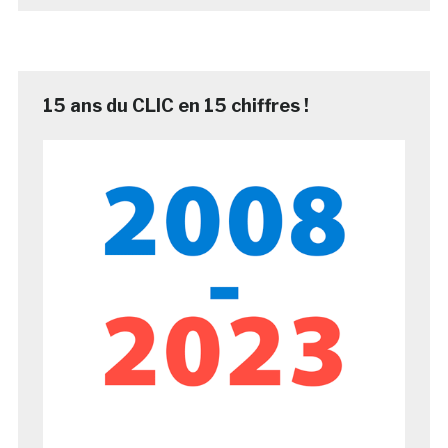
15 ans du CLIC en 15 chiffres !