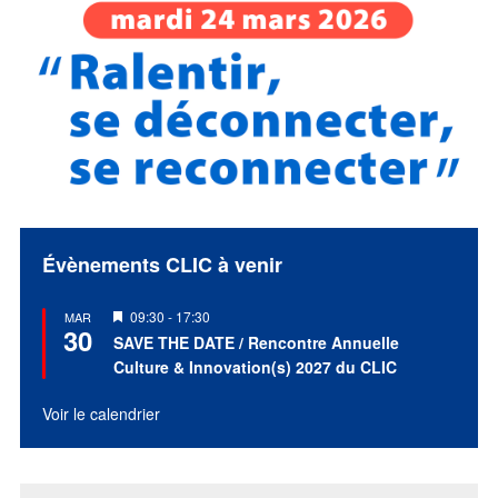
Évènements CLIC à venir
Mis
09:30
-
17:30
MAR
30
en
SAVE THE DATE / Rencontre Annuelle
avant
Culture & Innovation(s) 2027 du CLIC
Voir le calendrier