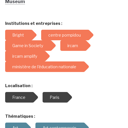
Museum
Institutions et entreprises :
Bright
centre pompidou
Game in Society
ircam
ircam amplify
ministère de l'éducation nationale
Localisation :
France
Paris
Thématiques :
Art
Art contemporain