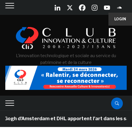
LOGIN
L'innovation technologique et sociale au service du
patrimoine et de la culture
h d’Amsterdam et DHL apportent l’art dans les salles de